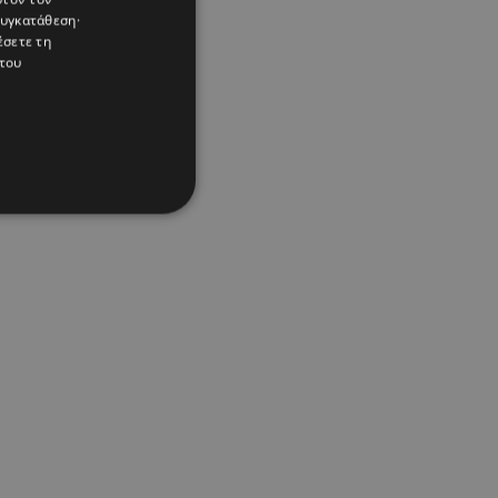
συγκατάθεση·
έσετε τη
του