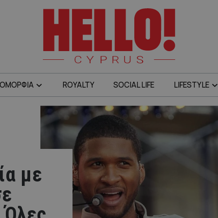
ΟΜΟΡΦΙΑ
ROYALTY
SOCIAL LIFE
LIFESTYLE
ία με
σε
 Όλες