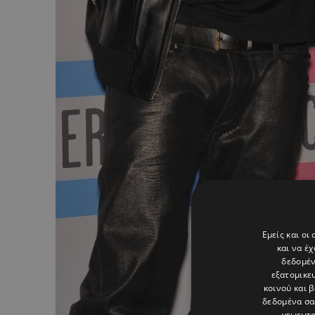
Εμείς και οι
και να έ
δεδομέν
εξατομικε
κοινού και 
δεδομένα σα
γεωεντο