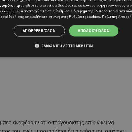
ρισμένοι προμηθευτές μπορεί να βασίζονται σε έννομο συμφέρον αντί για 
ο δικαίωμα να αντιταχθείτε στις
Ρυθμίσεις διαφήμισης
. Μπορείτε να ανακαλ
κατάθεσή σας οποιαδήποτε στιγμή στις
Ρυθμίσεις cookies
.
Πολιτική Απορρή
ΑΠΌΡΡΙΨΗ ΌΛΩΝ
ΑΠΟΔΟΧΉ ΌΛΩΝ
ΕΜΦΆΝΙΣΗ ΛΕΠΤΟΜΕΡΕΙΏΝ
μπερ αναφέρουν ότι ο τραγουδιστής επιδιώκει να
ος του, ενώ υποστηρίζεται ότι η στάση του απέναντι