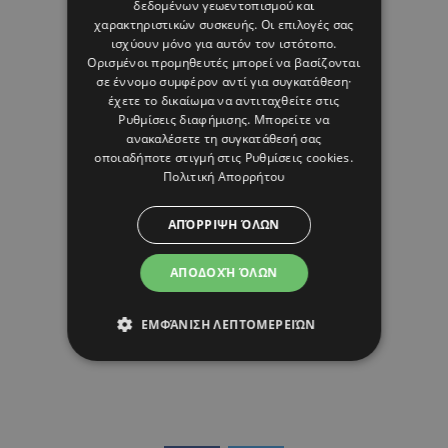
δεδομένων γεωεντοπισμού και
χαρακτηριστικών συσκευής. Οι επιλογές σας
ισχύουν μόνο για αυτόν τον ιστότοπο.
Ορισμένοι προμηθευτές μπορεί να βασίζονται
08 ΑΥΓΟΥΣΤΟΥ 26 - 17:01
σε έννομο συμφέρον αντί για συγκατάθεση·
Margarita Psichi
έχετε το δικαίωμα να αντιταχθείτε στις
Ρυθμίσεις διαφήμισης
. Μπορείτε να
ανακαλέσετε τη συγκατάθεσή σας
οποιαδήποτε στιγμή στις
Ρυθμίσεις cookies
.
Πολιτική Απορρήτου
ΑΠΌΡΡΙΨΗ ΌΛΩΝ
ΑΠΟΔΟΧΉ ΌΛΩΝ
ΕΜΦΆΝΙΣΗ ΛΕΠΤΟΜΕΡΕΙΏΝ