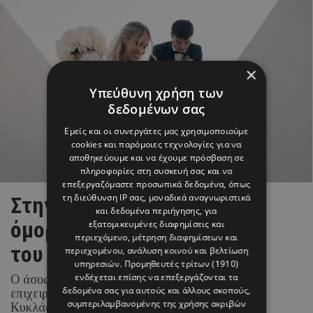
×
Υπεύθυνη χρήση των
δεδομένων σας
Εμείς και οι συνεργάτες μας χρησιμοποιούμε
cookies και παρόμοιες τεχνολογίες για να
αποθηκεύουμε και να έχουμε πρόσβαση σε
πληροφορίες στη συσκευή σας και να
επεξεργαζόμαστε προσωπικά δεδομένα, όπως
τη διεύθυνση IP σας, μοναδικά αναγνωριστικά
Στην Πάρο γράφτηκε το πιο
και δεδομένα περιήγησης, για
όμορφο κεφάλαιο της ζωής
εξατομικευμένες διαφημίσεις και
περιεχόμενο, μέτρηση διαφημίσεων και
του Brahim Díaz
περιεχομένου, ανάλυση κοινού και βελτίωση
υπηρεσιών.
Προμηθευτές τρίτων (1910)
ενδέχεται επίσης να επεξεργάζονται τα
Ο άσος της Real Madrid και η Ισπανίδα
δεδομένα σας για αυτούς και άλλους σκοπούς,
επιχειρηματίας και content creator επέλεξαν τις
συμπεριλαμβανομένης της χρήσης ακριβών
Κυκλάδες για την ιδιαίτερη αυτή περίσταση.