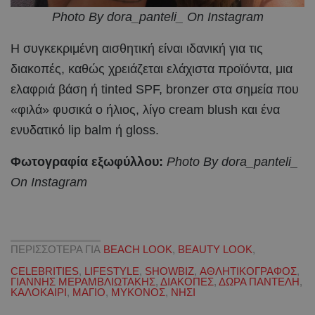
Photo By dora_panteli_ On Instagram
Η συγκεκριμένη αισθητική είναι ιδανική για τις
διακοπές, καθώς χρειάζεται ελάχιστα προϊόντα, μια
ελαφριά βάση ή tinted SPF, bronzer στα σημεία που
«φιλά» φυσικά ο ήλιος, λίγο cream blush και ένα
ενυδατικό lip balm ή gloss.
Φωτογραφία εξωφύλλου:
Photo By dora_panteli_
On Instagram
ΠΕΡΙΣΣΟΤΕΡΑ ΓΙΑ
BEACH LOOK
,
BEAUTY LOOK
,
CELEBRITIES
,
LIFESTYLE
,
SHOWBIZ
,
ΑΘΛΗΤΙΚΟΓΡΑΦΟΣ
,
ΓΙΑΝΝΗΣ ΜΕΡΑΜΒΛΙΩΤΑΚΗΣ
,
ΔΙΑΚΟΠΕΣ
,
ΔΩΡΑ ΠΑΝΤΕΛΗ
,
ΚΑΛΟΚΑΙΡΙ
,
ΜΑΓΙΟ
,
ΜΥΚΟΝΟΣ
,
ΝΗΣΙ