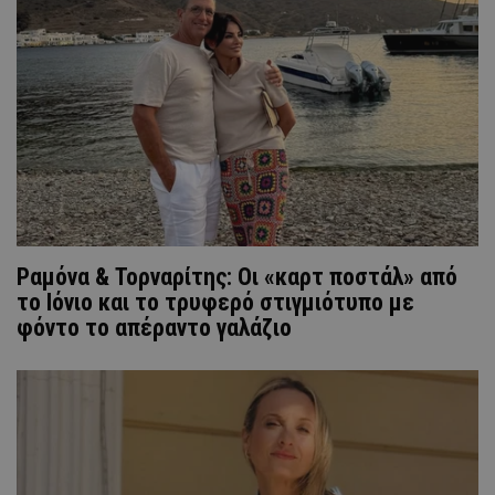
Ραμόνα & Τορναρίτης: Οι «καρτ ποστάλ» από
το Ιόνιο και το τρυφερό στιγμιότυπο με
φόντο το απέραντο γαλάζιο