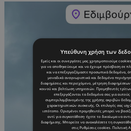
Υπεύθυνη χρήση των δεδ
Εμείς και οι συνεργάτες μας χρησιμοποιούμε cookie
για να αποθηκεύουμε και να έχουμε πρόσβαση σε π
και να επεξεργαζόμαστε προσωπικά δεδομένα, όπ
μοναδικά αναγνωριστικά και δεδομένα περιήγηση
διαφημίσεις και περιεχόμενο, μέτρηση διαφημίσεων
κοινού και βελτίωση υπηρεσιών.
Προμηθευτές τρίτων
επεξεργάζονται τα δεδομένα σας για αυτούς 
συμπεριλαμβανομένης της χρήσης ακριβών δεδο
χαρακτηριστικών συσκευής. Οι επιλογές σας ισχ
ιστότοπο. Ορισμένοι προμηθευτές μπορεί να βασί
αντί για συγκατάθεση· έχετε το δικαίωμα να αντ
διαφήμισης
. Μπορείτε να ανακαλέσετε τη συγκατάθ
στις
Ρυθμίσεις cookies
.
Πολιτική 