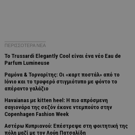
ΠΕΡΙΣΣΟΤΕΡΑ ΝΕΑ
Το Trussardi Elegantly Cool είναι ένα νέο Eau de
Parfum Lumineuse
Ραμόνα & Τορναρίτης: Οι «καρτ ποστάλ» από το
Ιόνιο και το τρυφερό στιγμιότυπο με φόντο το
απέραντο γαλάζιο
Havaianas με kitten heel: Η πιο απρόσμενη
σαγιονάρα της σεζόν έκανε ντεμπούτο στην
Copenhagen Fashion Week
Αστέρω Κυπριανού: Επέστρεψε στη φοιτητική της
πόλη μαζί με τον Λούη Πατσαλίδη