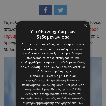
Τις καλοκαιρινές τους
διακοπές
στα νησιά του Ιονίου
×
απολαμβάνουν η
Ραμόνα Φίλιπ
και ο
Χριστόφορος
Υπεύθυνη χρήση των
Τορναρίτης
, μοιράζοντας μέσα από τα social media
δεδομένων σας
όμορφα στιγμιότυπα από τις ημέρες χαλάρωσης
Εμείς και οι συνεργάτες μας χρησιμοποιούμε
cookies και παρόμοιες τεχνολογίες για να
δίπλα στη θάλασσα.
αποθηκεύουμε και να έχουμε πρόσβαση σε
πληροφορίες στη συσκευή σας και να
επεξεργαζόμαστε προσωπικά δεδομένα, όπως
τη διεύθυνση IP σας, μοναδικά αναγνωριστικά
και δεδομένα περιήγησης, για
εξατομικευμένες διαφημίσεις και
περιεχόμενο, μέτρηση διαφημίσεων και
περιεχομένου, ανάλυση κοινού και βελτίωση
υπηρεσιών.
Προμηθευτές τρίτων (1910)
ενδέχεται επίσης να επεξεργάζονται τα
δεδομένα σας για αυτούς και άλλους σκοπούς,
συμπεριλαμβανομένης της χρήσης ακριβών