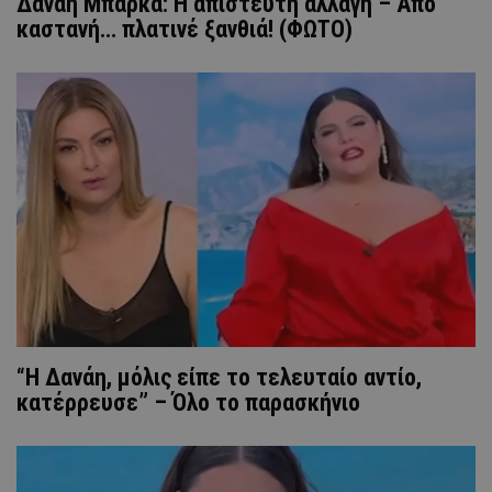
Δανάη Μπάρκα: Η απίστευτη αλλαγή – Από
καστανή… πλατινέ ξανθιά! (ΦΩΤΟ)
“Η Δανάη, μόλις είπε το τελευταίο αντίο,
κατέρρευσε” – Όλο το παρασκήνιο