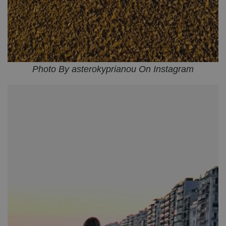
Photo By asterokyprianou On Instagram