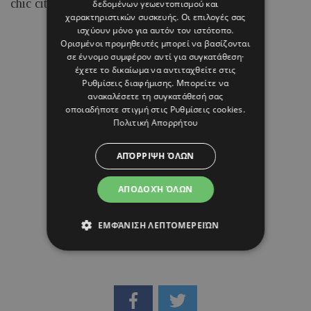
chic city look της.
δεδομένων γεωεντοπισμού και
χαρακτηριστικών συσκευής. Οι επιλογές σας
ισχύουν μόνο για αυτόν τον ιστότοπο.
Ορισμένοι προμηθευτές μπορεί να βασίζονται
07 ΑΥΓΟΥΣΤΟΥ 26 - 14:15
σε έννομο συμφέρον αντί για συγκατάθεση·
Μαρία Καραμάνου
έχετε το δικαίωμα να αντιταχθείτε στις
Ρυθμίσεις διαφήμισης
. Μπορείτε να
ανακαλέσετε τη συγκατάθεσή σας
οποιαδήποτε στιγμή στις
Ρυθμίσεις cookies
.
Πολιτική Απορρήτου
ΑΠΌΡΡΙΨΗ ΌΛΩΝ
ΑΠΟΔΟΧΉ ΌΛΩΝ
ΕΜΦΆΝΙΣΗ ΛΕΠΤΟΜΕΡΕΙΏΝ