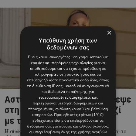
×
Υπεύθυνη χρήση των
δεδομένων σας
Εμείς και οι συνεργάτες μας χρησιμοποιούμε
cookies και παρόμοιες τεχνολογίες για να
αποθηκεύουμε και να έχουμε πρόσβαση σε
πληροφορίες στη συσκευή σας και να
επεξεργαζόμαστε προσωπικά δεδομένα, όπως
τη διεύθυνση IP σας, μοναδικά αναγνωριστικά
και δεδομένα περιήγησης, για
Αστέρω Κυπριανού: Επέστρεψε
εξατομικευμένες διαφημίσεις και
περιεχόμενο, μέτρηση διαφημίσεων και
στη φοιτητική της πόλη μαζί
περιεχομένου, ανάλυση κοινού και βελτίωση
υπηρεσιών.
Προμηθευτές τρίτων (1910)
με τον Λούη Πατσαλίδη
ενδέχεται επίσης να επεξεργάζονται τα
δεδομένα σας για αυτούς και άλλους σκοπούς,
Η συγκινητική ανάρτηση από τη Θεσσαλονίκη και το
συμπεριλαμβανομένης της χρήσης ακριβών