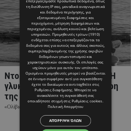
επεξεργαζόμαστε προσωπικά δεδομένα, όπως
τη διεύθυνση IP σας, μοναδικά αναγνωριστικά
και δεδομένα περιήγησης, για
εξατομικευμένες διαφημίσεις και
περιεχόμενο, μέτρηση διαφημίσεων και
περιεχομένου, ανάλυση κοινού και βελτίωση
υπηρεσιών.
Προμηθευτές τρίτων (1910)
ενδέχεται επίσης να επεξεργάζονται τα
δεδομένα σας για αυτούς και άλλους σκοπούς,
συμπεριλαμβανομένης της χρήσης ακριβών
δεδομένων γεωεντοπισμού και
χαρακτηριστικών συσκευής. Οι επιλογές σας
ισχύουν μόνο για αυτόν τον ιστότοπο.
Ντορέττα Παπαδημητρίου: Η
Ορισμένοι προμηθευτές μπορεί να βασίζονται
σε έννομο συμφέρον αντί για συγκατάθεση·
γλυκιά ανάρτηση με την κόρη
έχετε το δικαίωμα να αντιταχθείτε στις
Ρυθμίσεις διαφήμισης
. Μπορείτε να
της Μαίρης Συνατσάκη
ανακαλέσετε τη συγκατάθεσή σας
οποιαδήποτε στιγμή στις
Ρυθμίσεις cookies
.
«Ολίβια, σ’ αγαπώ»
Πολιτική Απορρήτου
ΑΠΌΡΡΙΨΗ ΌΛΩΝ