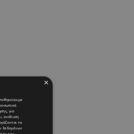
×
 αποθηκεύουμε
προσωπικά
σης, για
υ, ανάλυση
ργάζονται τα
ών δεδομένων
υτόν τον