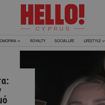
ΟΜΟΡΦΙΑ
ROYALTY
SOCIAL LIFE
LIFESTYLE
α:
ν
μό