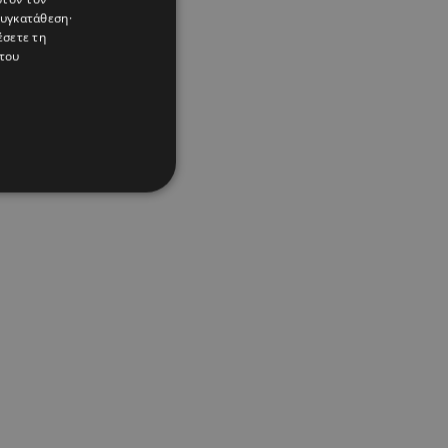
συγκατάθεση·
έσετε τη
του