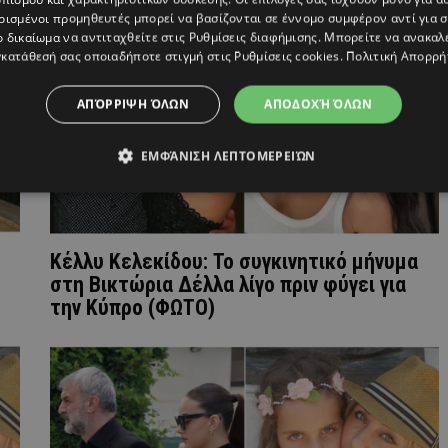
ρισμένοι προμηθευτές μπορεί να βασίζονται σε έννομο συμφέρον αντί για 
ο δικαίωμα να αντιταχθείτε στις
Ρυθμίσεις διαφήμισης
. Μπορείτε να ανακαλ
κατάθεσή σας οποιαδήποτε στιγμή στις
Ρυθμίσεις cookies
.
Πολιτική Απορρή
ΑΠΌΡΡΙΨΗ ΌΛΩΝ
ΑΠΟΔΟΧΉ ΌΛΩΝ
ΕΜΦΆΝΙΣΗ ΛΕΠΤΟΜΕΡΕΙΏΝ
Κέλλυ Κελεκίδου: Το συγκινητικό μήνυμα
στη Βικτώρια Δέλλα λίγο πριν φύγει για
την Κύπρο (ΦΩΤΟ)