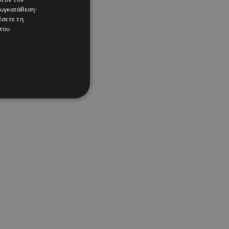
συγκατάθεση·
έσετε τη
του