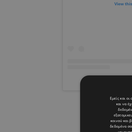
View thi
A post shared by Tati
Εμείς και οι
και να έ
δεδομέν
εξατομικε
κοινού και 
δεδομένα σα
γεωεντο