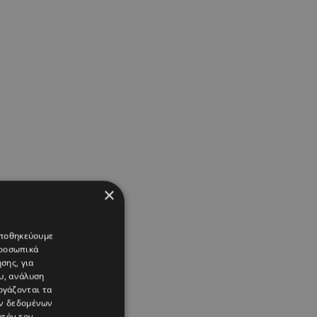
×
 αποθηκεύουμε
προσωπικά
σης, για
υ, ανάλυση
ργάζονται τα
ών δεδομένων
υτόν τον