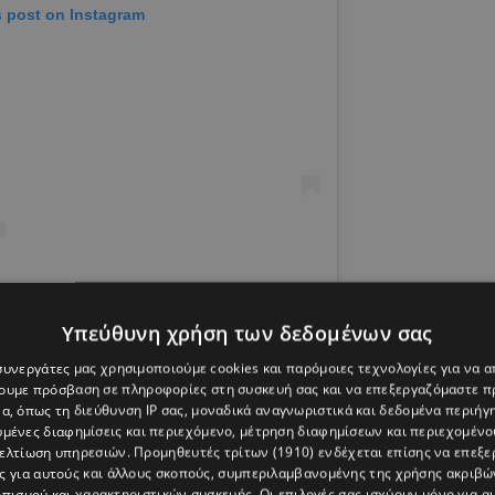
s post on Instagram
ana Stefanidou (@tatistefanidou)
Υπεύθυνη χρήση των δεδομένων σας
 συνεργάτες μας χρησιμοποιούμε cookies και παρόμοιες τεχνολογίες για να
χουμε πρόσβαση σε πληροφορίες στη συσκευή σας και να επεξεργαζόμαστε 
α, όπως τη διεύθυνση IP σας, μοναδικά αναγνωριστικά και δεδομένα περιήγη
υμένες διαφημίσεις και περιεχόμενο, μέτρηση διαφημίσεων και περιεχομένο
βελτίωση υπηρεσιών.
Προμηθευτές τρίτων (1910)
ενδέχεται επίσης να επεξε
ς για αυτούς και άλλους σκοπούς, συμπεριλαμβανομένης της χρήσης ακριβ
πισμού και χαρακτηριστικών συσκευής. Οι επιλογές σας ισχύουν μόνο για α