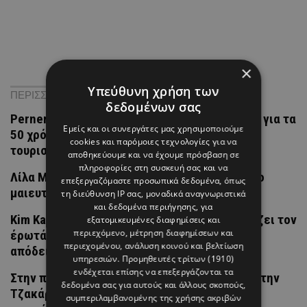
×
Υπεύθυνη χρήση των
ΠΕΡΙΣΣΟΤΕΡΑ ΝΕΑ
δεδομένων σας
Pernera Beach Hotel: Οι λαμπερές παρουσίες για τα
Εμείς και οι συνεργάτες μας χρησιμοποιούμε
50 χρόνια ζωής και παρουσίας στον κυπριακό
cookies και παρόμοιες τεχνολογίες για να
τουρισμό
αποθηκεύουμε και να έχουμε πρόσβαση σε
πληροφορίες στη συσκευή σας και να
Λίλα Μπακλέση: Η πρώτη φωτογραφία από το
επεξεργαζόμαστε προσωπικά δεδομένα, όπως
μαιευτήριο με τον νεογέννητο γιο της
τη διεύθυνση IP σας, μοναδικά αναγνωριστικά
και δεδομένα περιήγησης, για
Kim Kardashian & Lewis Hamilton: Το ζευγάρι ζει τον
εξατομικευμένες διαφημίσεις και
περιεχόμενο, μέτρηση διαφημίσεων και
έρωτά του και αυτά τα στιγμιότυπα είναι η
περιεχομένου, ανάλυση κοινού και βελτίωση
απόδειξη
υπηρεσιών.
Προμηθευτές τρίτων (1910)
ενδέχεται επίσης να επεξεργάζονται τα
Στην πασαρέλα του Indonesia Fashion Week στην
δεδομένα σας για αυτούς και άλλους σκοπούς,
Τζακάρτα πρωταγωνίστησαν οι κυπριακές
συμπεριλαμβανομένης της χρήσης ακριβών