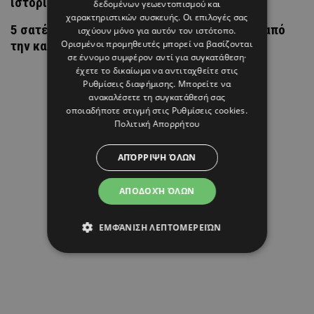
ιστορίες από μετάξι
δεδομένων γεωεντοπισμού και
χαρακτηριστικών συσκευής. Οι επιλογές σας
5 σατέν τοπ που δεν πρέπει να απουσιάζουν από
ισχύουν μόνο για αυτόν τον ιστότοπο.
Ορισμένοι προμηθευτές μπορεί να βασίζονται
την καλοκαιρινή γκαρνταρόμπα
σε έννομο συμφέρον αντί για συγκατάθεση·
έχετε το δικαίωμα να αντιταχθείτε στις
Ρυθμίσεις διαφήμισης
. Μπορείτε να
ανακαλέσετε τη συγκατάθεσή σας
οποιαδήποτε στιγμή στις
Ρυθμίσεις cookies
.
Πολιτική Απορρήτου
ΑΠΌΡΡΙΨΗ ΌΛΩΝ
ΑΠΟΔΟΧΉ ΌΛΩΝ
ΕΜΦΆΝΙΣΗ ΛΕΠΤΟΜΕΡΕΙΏΝ