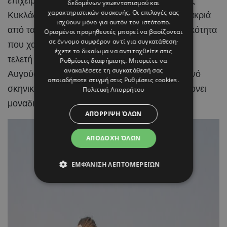
επιχειρηματίας και content creator επέλεξαν τις
δεδομένων γεωεντοπισμού και
χαρακτηριστικών συσκευής. Οι επιλογές σας
Κυκλάδες για την ιδιαίτερη αυτή περίσταση, μακριά
ισχύουν μόνο για αυτόν τον ιστότοπο.
από τα φώτα της δημοσιότητας και με διακριτικότητα
Ορισμένοι προμηθευτές μπορεί να βασίζονται
σε έννομο συμφέρον αντί για συγκατάθεση·
που χαρακτηρίζει γενικότερα τη σχέση τους. Η
έχετε το δικαίωμα να αντιταχθείτε στις
τελετή πραγματοποιήθηκε την Κυριακή 2
Ρυθμίσεις διαφήμισης
. Μπορείτε να
ανακαλέσετε τη συγκατάθεσή σας
Αυγούστου, μέσα σε ένα ειδυλλιακό καλοκαιρινό
οποιαδήποτε στιγμή στις
Ρυθμίσεις cookies
.
σκηνικό, με το κυκλαδίτικο τοπίο να συμπληρώνει
Πολιτική Απορρήτου
μοναδικά τη χαρά της ημέρας.
ΑΠΌΡΡΙΨΗ ΌΛΩΝ
ΑΠΟΔΟΧΉ ΌΛΩΝ
ΕΜΦΆΝΙΣΗ ΛΕΠΤΟΜΕΡΕΙΏΝ