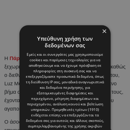
×
Υπεύθυνη χρήση των
δεδομένων σας
Εμείς και οι συνεργάτες μας χρησιμοποιούμε
Η
Πάρος
έγινε το σκηνικό για μια από τις πιο
cookies και παρόμοιες τεχνολογίες για να
αποθηκεύουμε και να έχουμε πρόσβαση σε
ξεχωριστές στιγμές στη ζωή του Brahim Díaz, καθώς
πληροφορίες στη συσκευή σας και να
ο διεθνής
ποδοσφαιριστής
και η αγαπημένη του,
επεξεργαζόμαστε προσωπικά δεδομένα, όπως
τη διεύθυνση IP σας, μοναδικά αναγνωριστικά
Luz Méndez, αποφάσισαν να κάνουν το επόμενο
και δεδομένα περιήγησης, για
βήμα στη σχέση τους και να ενώσουν τις ζωές τους,
εξατομικευμένες διαφημίσεις και
περιεχόμενο, μέτρηση διαφημίσεων και
έχοντας στο πλευρό τους τους ανθρώπους που
περιεχομένου, ανάλυση κοινού και βελτίωση
αγαπούν.
υπηρεσιών.
Προμηθευτές τρίτων (1910)
ενδέχεται επίσης να επεξεργάζονται τα
δεδομένα σας για αυτούς και άλλους σκοπούς,
Ο άσος της Real Madrid και η Ισπανίδα
συμπεριλαμβανομένης της χρήσης ακριβών