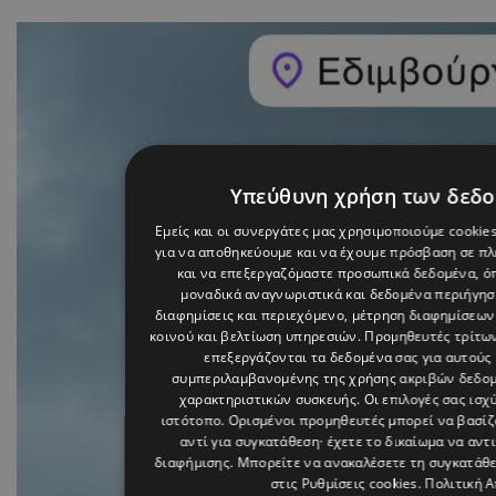
Υπεύθυνη χρήση των δεδ
Εμείς και οι συνεργάτες μας χρησιμοποιούμε cookie
για να αποθηκεύουμε και να έχουμε πρόσβαση σε π
και να επεξεργαζόμαστε προσωπικά δεδομένα, όπ
μοναδικά αναγνωριστικά και δεδομένα περιήγηση
διαφημίσεις και περιεχόμενο, μέτρηση διαφημίσεων
κοινού και βελτίωση υπηρεσιών.
Προμηθευτές τρίτων
επεξεργάζονται τα δεδομένα σας για αυτούς 
συμπεριλαμβανομένης της χρήσης ακριβών δεδο
χαρακτηριστικών συσκευής. Οι επιλογές σας ισχ
ιστότοπο. Ορισμένοι προμηθευτές μπορεί να βασί
αντί για συγκατάθεση· έχετε το δικαίωμα να αντ
διαφήμισης
. Μπορείτε να ανακαλέσετε τη συγκατάθ
στις
Ρυθμίσεις cookies
.
Πολιτική 