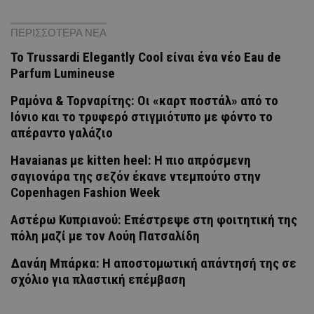
ΠΕΡΙΣΣΟΤΕΡΑ ΝΕΑ
Το Trussardi Elegantly Cool είναι ένα νέο Eau de
Parfum Lumineuse
Ραμόνα & Τορναρίτης: Οι «καρτ ποστάλ» από το
Ιόνιο και το τρυφερό στιγμιότυπο με φόντο το
απέραντο γαλάζιο
Havaianas με kitten heel: Η πιο απρόσμενη
σαγιονάρα της σεζόν έκανε ντεμπούτο στην
Copenhagen Fashion Week
Αστέρω Κυπριανού: Επέστρεψε στη φοιτητική της
πόλη μαζί με τον Λούη Πατσαλίδη
Δανάη Μπάρκα: Η αποστομωτική απάντησή της σε
σχόλιο για πλαστική επέμβαση