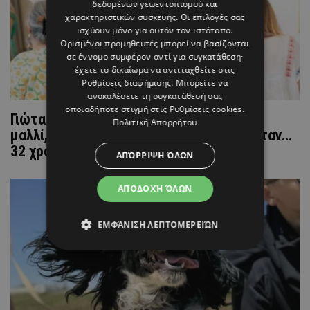
δεδομένων γεωεντοπισμού και
χαρακτηριστικών συσκευής. Οι επιλογές σας
ισχύουν μόνο για αυτόν τον ιστότοπο.
Ορισμένοι προμηθευτές μπορεί να βασίζονται
σε έννομο συμφέρον αντί για συγκατάθεση·
έχετε το δικαίωμα να αντιταχθείτε στις
Ρυθμίσεις διαφήμισης
. Μπορείτε να
ανακαλέσετε τη συγκατάθεσή σας
οποιαδήποτε στιγμή στις
Ρυθμίσεις cookies
.
Γιώτα Παπαδοπούλου: Ποζάρει με αγορέ
Πολιτική Απορρήτου
μαλλί, και ανδρόγυνο look – Δείτε πως ήταν…
32 χρόνια πριν
ΑΠΌΡΡΙΨΗ ΌΛΩΝ
ΑΠΟΔΟΧΉ ΌΛΩΝ
ΕΜΦΆΝΙΣΗ ΛΕΠΤΟΜΕΡΕΙΏΝ