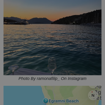
Photo By ramonafilip_ On Instagram