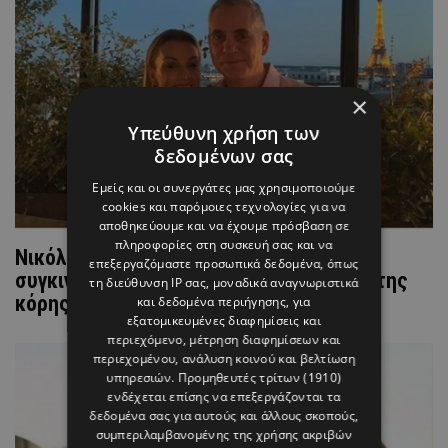
×
Υπεύθυνη χρήση των
δεδομένων σας
Εμείς και οι συνεργάτες μας χρησιμοποιούμε
cookies και παρόμοιες τεχνολογίες για να
αποθηκεύουμε και να έχουμε πρόσβαση σε
πληροφορίες στη συσκευή σας και να
Νικόλας & Γιώτα Παπαδοπούλου: Οι
επεξεργαζόμαστε προσωπικά δεδομένα, όπως
συγκινητικές ευχές για τα 19α γενέθλια της
τη διεύθυνση IP σας, μοναδικά αναγνωριστικά
κόρης τους (ΒΙΝΤΕΟ)
και δεδομένα περιήγησης, για
εξατομικευμένες διαφημίσεις και
περιεχόμενο, μέτρηση διαφημίσεων και
περιεχομένου, ανάλυση κοινού και βελτίωση
υπηρεσιών.
Προμηθευτές τρίτων (1910)
ενδέχεται επίσης να επεξεργάζονται τα
δεδομένα σας για αυτούς και άλλους σκοπούς,
συμπεριλαμβανομένης της χρήσης ακριβών