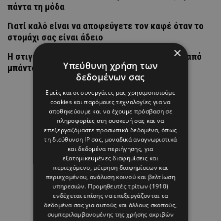
πάντα τη μόδα
Γιατί καλό είναι να αποφεύγετε τον καφέ όταν το
στομάχι σας είναι άδειο
×
H στιγμή που η Άννα Βίσση άκουσε Τσιτσάνη από
Υπεύθυνη χρήση των
μπάντα δρόμου
δεδομένων σας
Εμείς και οι συνεργάτες μας χρησιμοποιούμε
cookies και παρόμοιες τεχνολογίες για να
αποθηκεύουμε και να έχουμε πρόσβαση σε
πληροφορίες στη συσκευή σας και να
επεξεργαζόμαστε προσωπικά δεδομένα, όπως
τη διεύθυνση IP σας, μοναδικά αναγνωριστικά
και δεδομένα περιήγησης, για
εξατομικευμένες διαφημίσεις και
περιεχόμενο, μέτρηση διαφημίσεων και
περιεχομένου, ανάλυση κοινού και βελτίωση
υπηρεσιών.
Προμηθευτές τρίτων (1910)
ενδέχεται επίσης να επεξεργάζονται τα
δεδομένα σας για αυτούς και άλλους σκοπούς,
συμπεριλαμβανομένης της χρήσης ακριβών