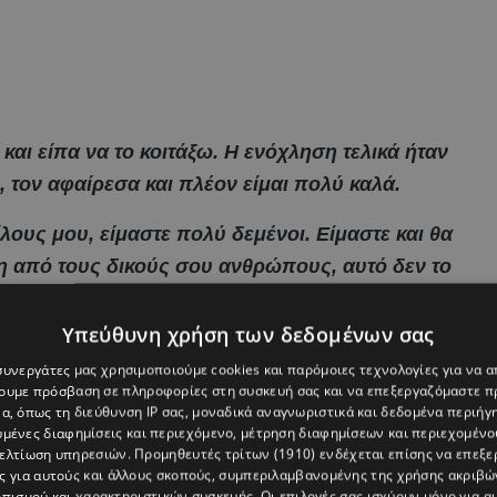
και είπα να το κοιτάξω. Η ενόχληση τελικά ήταν
, τον αφαίρεσα και πλέον είμαι πολύ καλά.
ίλους μου, είμαστε πολύ δεμένοι. Είμαστε και θα
μη από τους δικούς σου ανθρώπους, αυτό δεν το
τος, το είχα από μικρός αυτό. Το επέτρεψα, με
, εξομολογήθηκε.
Υπεύθυνη χρήση των δεδομένων σας
 συνεργάτες μας χρησιμοποιούμε cookies και παρόμοιες τεχνολογίες για να
χουμε πρόσβαση σε πληροφορίες στη συσκευή σας και να επεξεργαζόμαστε 
α, όπως τη διεύθυνση IP σας, μοναδικά αναγνωριστικά και δεδομένα περιήγη
υμένες διαφημίσεις και περιεχόμενο, μέτρηση διαφημίσεων και περιεχομένο
βελτίωση υπηρεσιών.
Προμηθευτές τρίτων (1910)
ενδέχεται επίσης να επεξε
ς για αυτούς και άλλους σκοπούς, συμπεριλαμβανομένης της χρήσης ακριβ
πισμού και χαρακτηριστικών συσκευής. Οι επιλογές σας ισχύουν μόνο για α