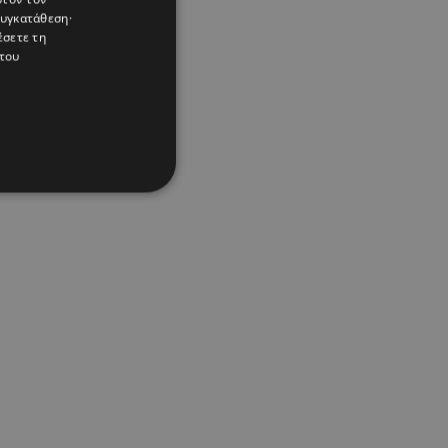
συγκατάθεση·
έσετε τη
του