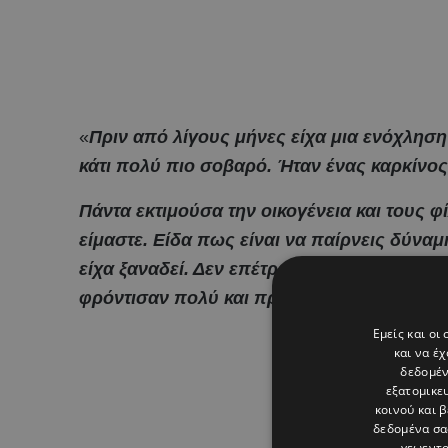
«
Πριν από λίγους μήνες είχα μια ενόχληση 
κάτι πολύ πιο σοβαρό. Ήταν ένας καρκίνος
Πάντα εκτιμούσα την οικογένεια και τους φ
είμαστε. Είδα πως είναι να παίρνεις δύνα
είχα ξαναδεί. Δεν επέτρεπα να είμαι ευάλω
φρόντισαν πολύ και πραγματικά. Αφέθηκα
»
Εμείς και οι
και να έ
δεδομέν
εξατομικε
κοινού και 
δεδομένα σα
γεωεντο