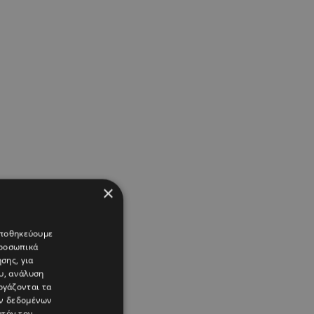
×
 αποθηκεύουμε
προσωπικά
σης, για
υ, ανάλυση
ργάζονται τα
ών δεδομένων
υτόν τον