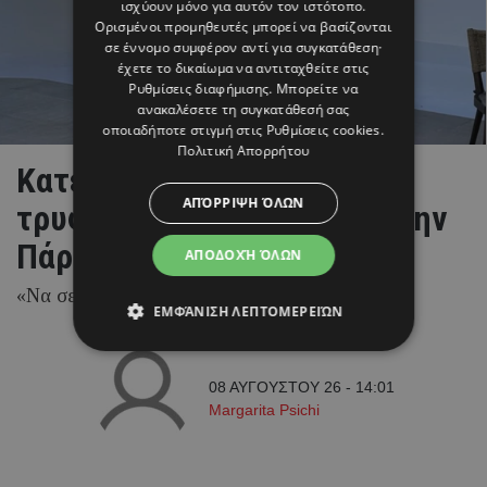
ισχύουν μόνο για αυτόν τον ιστότοπο.
Ορισμένοι προμηθευτές μπορεί να βασίζονται
σε έννομο συμφέρον αντί για συγκατάθεση·
έχετε το δικαίωμα να αντιταχθείτε στις
Ρυθμίσεις διαφήμισης
. Μπορείτε να
ανακαλέσετε τη συγκατάθεσή σας
οποιαδήποτε στιγμή στις
Ρυθμίσεις cookies
.
Πολιτική Απορρήτου
Κατερίνα Καινούργιου: Tο
ΑΠΌΡΡΙΨΗ ΌΛΩΝ
τρυφερό στιγμιότυπο από την
Πάρο και τη μικρή Ξένια
ΑΠΟΔΟΧΉ ΌΛΩΝ
«Να σε Πάρο αγκαλιά»
ΕΜΦΆΝΙΣΗ ΛΕΠΤΟΜΕΡΕΙΏΝ
08 ΑΥΓΟΥΣΤΟΥ 26 - 14:01
Margarita Psichi