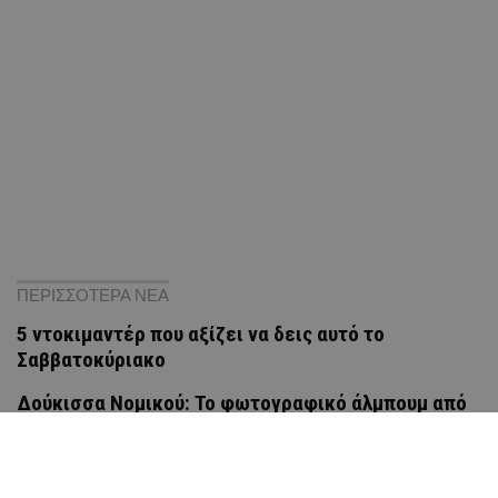
ΠΕΡΙΣΣΟΤΕΡΑ ΝΕΑ
5 ντοκιμαντέρ που αξίζει να δεις αυτό το
Σαββατοκύριακο
Δούκισσα Νομικού: Το φωτογραφικό άλμπουμ από
το εξωτικό ταξίδι στην Πολυνησία
Γιατί λέγονται έτσι; Η ιστορία πίσω από τα ονόματα
των ελληνικών νησιών που ίσως δεν γνώριζες