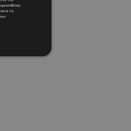
συγκατάθεση·
έσετε τη
του