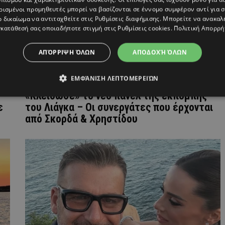
ρισμένοι προμηθευτές μπορεί να βασίζονται σε έννομο συμφέρον αντί για 
ο δικαίωμα να αντιταχθείτε στις
Ρυθμίσεις διαφήμισης
. Μπορείτε να ανακαλ
κατάθεσή σας οποιαδήποτε στιγμή στις
Ρυθμίσεις cookies
.
Πολιτική Απορρή
ΑΠΌΡΡΙΨΗ ΌΛΩΝ
ΑΠΟΔΟΧΉ ΌΛΩΝ
ΕΜΦΆΝΙΣΗ ΛΕΠΤΟΜΕΡΕΙΏΝ
«Κλείδωσε» το νέο πάνελ της εκπομπής
ε
του Λιάγκα – Οι συνεργάτες που έρχονται
από Σκορδά & Χρηστίδου