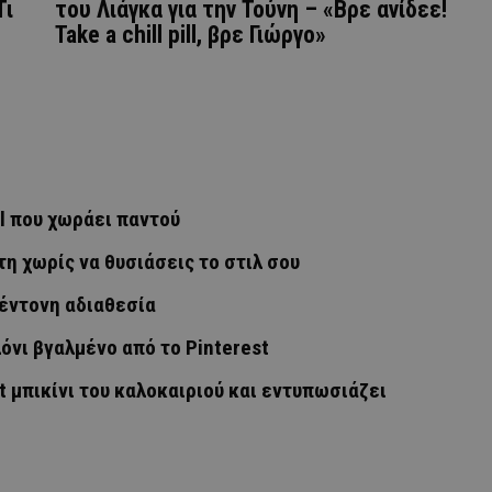
Τι
του Λιάγκα για την Τούνη – «Βρε ανίδεε!
Take a chill pill, βρε Γιώργο»
al που χωράει παντού
τη χωρίς να θυσιάσεις το στιλ σου
 έντονη αδιαθεσία
λόνι βγαλμένο από το Pinterest
t μπικίνι του καλοκαιριού και εντυπωσιάζει