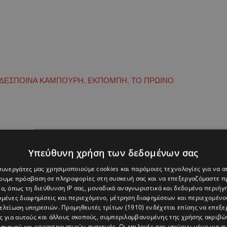
ΔΕΣΠΟΙΝΑ ΚΑΜΠΟΥΡΗ
,
ΕΚΠΟΜΠΗ
,
ΤΟ ΠΡΩΙΝΟ
Υπεύθυνη χρήση των δεδομένων σας
 συνεργάτες μας χρησιμοποιούμε cookies και παρόμοιες τεχνολογίες για να
χουμε πρόσβαση σε πληροφορίες στη συσκευή σας και να επεξεργαζόμαστε 
α, όπως τη διεύθυνση IP σας, μοναδικά αναγνωριστικά και δεδομένα περιήγη
υμένες διαφημίσεις και περιεχόμενο, μέτρηση διαφημίσεων και περιεχομένο
βελτίωση υπηρεσιών.
Προμηθευτές τρίτων (1910)
ενδέχεται επίσης να επεξε
ς για αυτούς και άλλους σκοπούς, συμπεριλαμβανομένης της χρήσης ακριβ
πισμού και χαρακτηριστικών συσκευής. Οι επιλογές σας ισχύουν μόνο για α