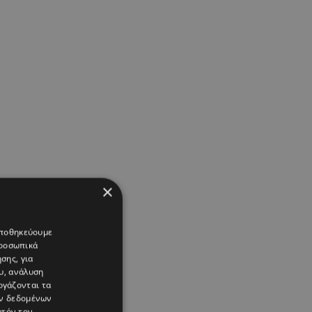
×
 αποθηκεύουμε
προσωπικά
σης, για
υ, ανάλυση
ργάζονται τα
ών δεδομένων
υτόν τον