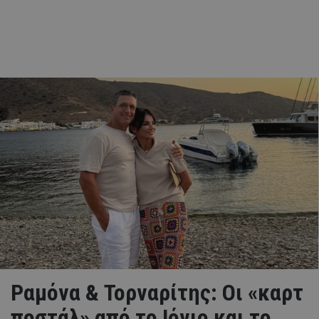
Ραμόνα & Τορναρίτης: Οι «καρτ
ποστάλ» από το Ιόνιο και το