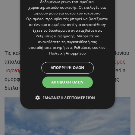
δεδομένων γεωεντοπισμού και
χαρακτηριστικών συσκευής. Οι επιλογές σας
ισχύουν μόνο για αυτόν τον ιστότοπο.
Ορισμένοι προμηθευτές μπορεί να βασίζονται
σε έννομο συμφέρον αντί για συγκατάθεση·
έχετε το δικαίωμα να αντιταχθείτε στις
Ρυθμίσεις διαφήμισης
. Μπορείτε να
ανακαλέσετε τη συγκατάθεσή σας
οποιαδήποτε στιγμή στις
Ρυθμίσεις cookies
.
Τις καλοκαιρινές τους
διακοπές
στα νησιά του Ιονίου
Πολιτική Απορρήτου
απολαμβάνουν η
Ραμόνα Φίλιπ
και ο
Χριστόφορος
ΑΠΌΡΡΙΨΗ ΌΛΩΝ
Τορναρίτης
, μοιράζοντας μέσα από τα social media
όμορφα στιγμιότυπα από τις ημέρες χαλάρωσης
ΑΠΟΔΟΧΉ ΌΛΩΝ
δίπλα στη θάλασσα.
ΕΜΦΆΝΙΣΗ ΛΕΠΤΟΜΕΡΕΙΏΝ