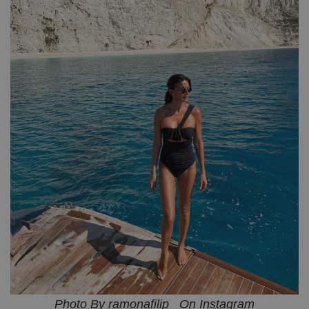
Photo By ramonafilip_ On Instagram