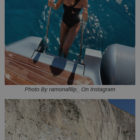
Photo By ramonafilip_ On Instagram