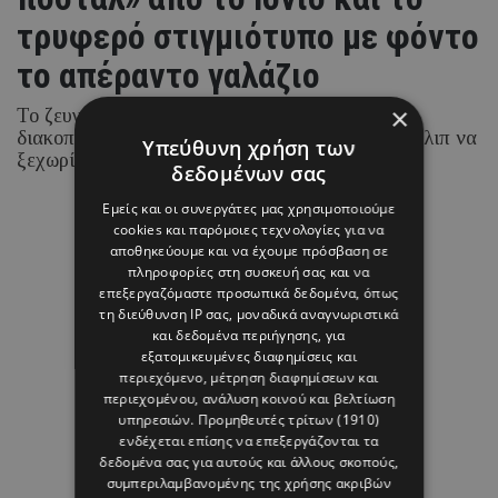
τρυφερό στιγμιότυπο με φόντο
το απέραντο γαλάζιο
×
Το ζευγάρι απολαμβάνει τις καλοκαιρινές του
διακοπές στα νησιά του Ιονίου, με τη Ραμόνα Φίλιπ να
Υπεύθυνη χρήση των
ξεχωρίζει για τα chic beach και resort looks της.
δεδομένων σας
Εμείς και οι συνεργάτες μας χρησιμοποιούμε
07 ΑΥΓΟΥΣΤΟΥ 26 - 15:45
cookies και παρόμοιες τεχνολογίες για να
Μαρία Καραμάνου
αποθηκεύουμε και να έχουμε πρόσβαση σε
πληροφορίες στη συσκευή σας και να
επεξεργαζόμαστε προσωπικά δεδομένα, όπως
τη διεύθυνση IP σας, μοναδικά αναγνωριστικά
και δεδομένα περιήγησης, για
εξατομικευμένες διαφημίσεις και
περιεχόμενο, μέτρηση διαφημίσεων και
περιεχομένου, ανάλυση κοινού και βελτίωση
υπηρεσιών.
Προμηθευτές τρίτων (1910)
ενδέχεται επίσης να επεξεργάζονται τα
δεδομένα σας για αυτούς και άλλους σκοπούς,
συμπεριλαμβανομένης της χρήσης ακριβών