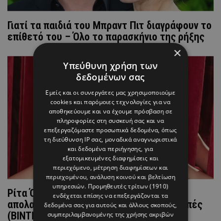
Γιατί τα παιδιά του Μπραντ Πιτ διαγράφουν το
επίθετό του – Όλο το παρασκήνιο της ρήξης
×
Υπεύθυνη χρήση των
δεδομένων σας
Εμείς και οι συνεργάτες μας χρησιμοποιούμε
cookies και παρόμοιες τεχνολογίες για να
αποθηκεύουμε και να έχουμε πρόσβαση σε
πληροφορίες στη συσκευή σας και να
επεξεργαζόμαστε προσωπικά δεδομένα, όπως
τη διεύθυνση IP σας, μοναδικά αναγνωριστικά
και δεδομένα περιήγησης, για
εξατομικευμένες διαφημίσεις και
περιεχόμενο, μέτρηση διαφημίσεων και
περιεχομένου, ανάλυση κοινού και βελτίωση
υπηρεσιών.
Προμηθευτές τρίτων (1910)
Ρίτα Όρα: Σε αυτό το ελληνικό νησί
ενδέχεται επίσης να επεξεργάζονται τα
απολαμβάνει τις καλοκαιρινές της διακοπές
δεδομένα σας για αυτούς και άλλους σκοπούς,
(BINTEO)
συμπεριλαμβανομένης της χρήσης ακριβών