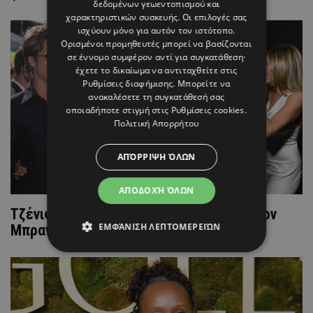
δεδομένων γεωεντοπισμού και
χαρακτηριστικών συσκευής. Οι επιλογές σας
ισχύουν μόνο για αυτόν τον ιστότοπο.
Ορισμένοι προμηθευτές μπορεί να βασίζονται
σε έννομο συμφέρον αντί για συγκατάθεση·
έχετε το δικαίωμα να αντιταχθείτε στις
Ρυθμίσεις διαφήμισης
. Μπορείτε να
ανακαλέσετε τη συγκατάθεσή σας
οποιαδήποτε στιγμή στις
Ρυθμίσεις cookies
.
Πολιτική Απορρήτου
ΑΠΌΡΡΙΨΗ ΌΛΩΝ
ΑΠΟΔΟΧΉ ΌΛΩΝ
Τζένιφερ Άνιστον: Η σπάνια αναφορά στον
ΕΜΦΆΝΙΣΗ ΛΕΠΤΟΜΕΡΕΙΏΝ
Μπραντ Πιτ – Έτσι τον χαρακτήρισε