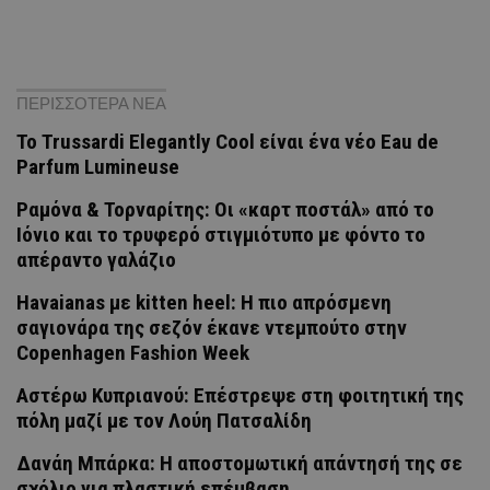
ΠΕΡΙΣΣΟΤΕΡΑ ΝΕΑ
Το Trussardi Elegantly Cool είναι ένα νέο Eau de
Parfum Lumineuse
Ραμόνα & Τορναρίτης: Οι «καρτ ποστάλ» από το
Ιόνιο και το τρυφερό στιγμιότυπο με φόντο το
απέραντο γαλάζιο
Havaianas με kitten heel: Η πιο απρόσμενη
σαγιονάρα της σεζόν έκανε ντεμπούτο στην
Copenhagen Fashion Week
Αστέρω Κυπριανού: Επέστρεψε στη φοιτητική της
πόλη μαζί με τον Λούη Πατσαλίδη
Δανάη Μπάρκα: Η αποστομωτική απάντησή της σε
σχόλιο για πλαστική επέμβαση