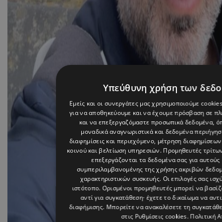
Υπεύθυνη χρήση των δεδ
Εμείς και οι συνεργάτες μας χρησιμοποιούμε cookie
για να αποθηκεύουμε και να έχουμε πρόσβαση σε π
και να επεξεργαζόμαστε προσωπικά δεδομένα, όπ
μοναδικά αναγνωριστικά και δεδομένα περιήγηση
διαφημίσεις και περιεχόμενο, μέτρηση διαφημίσεων
κοινού και βελτίωση υπηρεσιών.
Προμηθευτές τρίτων
επεξεργάζονται τα δεδομένα σας για αυτούς 
συμπεριλαμβανομένης της χρήσης ακριβών δεδο
χαρακτηριστικών συσκευής. Οι επιλογές σας ισχ
ιστότοπο. Ορισμένοι προμηθευτές μπορεί να βασί
αντί για συγκατάθεση· έχετε το δικαίωμα να αντ
διαφήμισης
. Μπορείτε να ανακαλέσετε τη συγκατάθ
στις
Ρυθμίσεις cookies
.
Πολιτική 