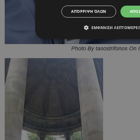
ΑΠΌΡΡΙΨΗ ΌΛΩΝ
ΑΠΟ
ΕΜΦΆΝΙΣΗ ΛΕΠΤΟΜΕΡΕ
Photo By tasostrifonos On 