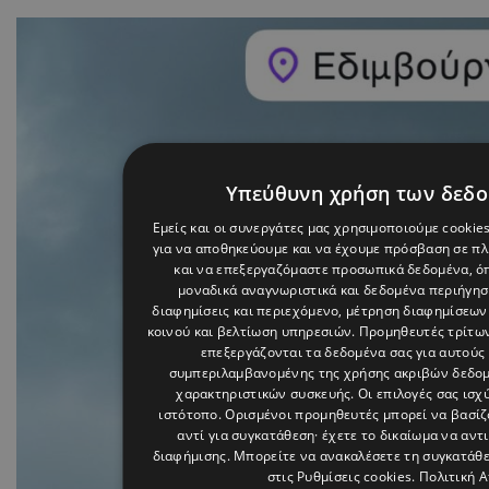
Υπεύθυνη χρήση των δεδ
Εμείς και οι συνεργάτες μας χρησιμοποιούμε cookie
για να αποθηκεύουμε και να έχουμε πρόσβαση σε π
και να επεξεργαζόμαστε προσωπικά δεδομένα, όπ
μοναδικά αναγνωριστικά και δεδομένα περιήγηση
διαφημίσεις και περιεχόμενο, μέτρηση διαφημίσεων
κοινού και βελτίωση υπηρεσιών.
Προμηθευτές τρίτων
επεξεργάζονται τα δεδομένα σας για αυτούς 
συμπεριλαμβανομένης της χρήσης ακριβών δεδο
χαρακτηριστικών συσκευής. Οι επιλογές σας ισχ
ιστότοπο. Ορισμένοι προμηθευτές μπορεί να βασί
αντί για συγκατάθεση· έχετε το δικαίωμα να αντ
διαφήμισης
. Μπορείτε να ανακαλέσετε τη συγκατάθ
στις
Ρυθμίσεις cookies
.
Πολιτική 