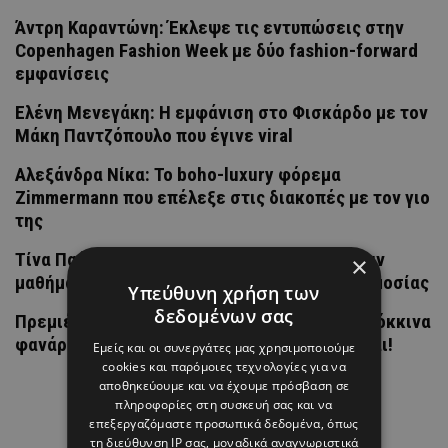
Άντρη Καραντώνη: Έκλεψε τις εντυπώσεις στην
Copenhagen Fashion Week με δύο fashion-forward
εμφανίσεις
Ελένη Μενεγάκη: Η εμφάνιση στο Φισκάρδο με τον
Μάκη Παντζόπουλο που έγινε viral
Αλεξάνδρα Νίκα: Το boho-luxury φόρεμα
Zimmermann που επέλεξε στις διακοπές με τον γιο
της
Tίνα Παύλου και Ευανθία Τσολάκη παρέδωσαν
×
μαθήματα power dressing στην τελετή ορκωμοσίας
Υπεύθυνη χρήση των
δεδομένων σας
Πρεμιέρα «Porto Leone: Στη γειτονιά με τα κόκκινα
φανάρια»: Δύο κόσμοι σμίγουν και χωρίζονται!
Εμείς και οι συνεργάτες μας χρησιμοποιούμε
cookies και παρόμοιες τεχνολογίες για να
αποθηκεύουμε και να έχουμε πρόσβαση σε
πληροφορίες στη συσκευή σας και να
επεξεργαζόμαστε προσωπικά δεδομένα, όπως
τη διεύθυνση IP σας, μοναδικά αναγνωριστικά