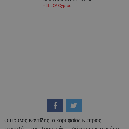
HELLO! Cyprus
Ο Παύλος Κοντίδης, ο κορυφαίος Κύπριος
ιστιοπλόος και ολυμπιονίκης, δείχνει πως η αγάπη