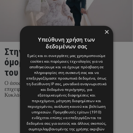
×
Υπεύθυνη χρήση των
δεδομένων σας
Στην Πάρο γράφτηκε το πιο
Εμείς και οι συνεργάτες μας χρησιμοποιούμε
όμορφο κεφάλαιο της ζωής
cookies και παρόμοιες τεχνολογίες για να
αποθηκεύουμε και να έχουμε πρόσβαση σε
του Brahim Díaz
πληροφορίες στη συσκευή σας και να
επεξεργαζόμαστε προσωπικά δεδομένα, όπως
Ο άσος της Real Madrid και η Ισπανίδα
τη διεύθυνση IP σας, μοναδικά αναγνωριστικά
επιχειρηματίας και content creator επέλεξαν τις
και δεδομένα περιήγησης, για
Κυκλάδες για την ιδιαίτερη αυτή περίσταση.
εξατομικευμένες διαφημίσεις και
περιεχόμενο, μέτρηση διαφημίσεων και
περιεχομένου, ανάλυση κοινού και βελτίωση
υπηρεσιών.
Προμηθευτές τρίτων (1910)
ενδέχεται επίσης να επεξεργάζονται τα
08 ΑΥΓΟΥΣΤΟΥ 26 - 17:01
δεδομένα σας για αυτούς και άλλους σκοπούς,
Margarita Psichi
συμπεριλαμβανομένης της χρήσης ακριβών