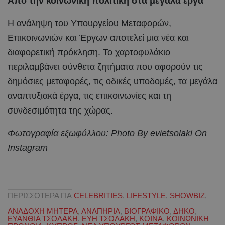
Από την κοινωνική πολιτική στα μεγάλα έργα
Η ανάληψη του Υπουργείου Μεταφορών,
Επικοινωνιών και Έργων αποτελεί μια νέα και
διαφορετική πρόκληση. Το χαρτοφυλάκιο
περιλαμβάνει σύνθετα ζητήματα που αφορούν τις
δημόσιες μεταφορές, τις οδικές υποδομές, τα μεγάλα
αναπτυξιακά έργα, τις επικοινωνίες και τη
συνδεσιμότητα της χώρας.
Φωτογραφία εξωφύλλου: Photo By evietsolaki On
Instagram
ΠΕΡΙΣΣΟΤΕΡΑ ΓΙΑ
CELEBRITIES
,
LIFESTYLE
,
SHOWBIZ
,
ΑΝΑΔΟΧΗ ΜΗΤΕΡΑ
,
ΑΝΑΠΗΡΙΑ
,
ΒΙΟΓΡΑΦΙΚΟ
,
ΔΗΚΟ
,
ΕΥΑΝΘΙΑ ΤΣΟΛΑΚΗ
,
ΕΥΗ ΤΣΟΛΑΚΗ
,
ΚΟΙΝΑ
,
ΚΟΙΝΩΝΙΚΗ