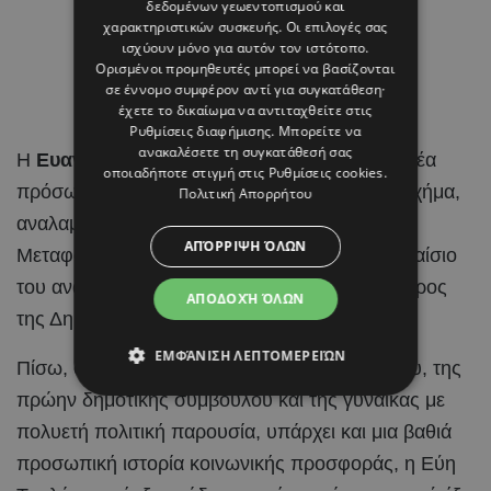
δεδομένων γεωεντοπισμού και
χαρακτηριστικών συσκευής. Οι επιλογές σας
ισχύουν μόνο για αυτόν τον ιστότοπο.
Ορισμένοι προμηθευτές μπορεί να βασίζονται
σε έννομο συμφέρον αντί για συγκατάθεση·
έχετε το δικαίωμα να αντιταχθείτε στις
Ρυθμίσεις διαφήμισης
. Μπορείτε να
ανακαλέσετε τη συγκατάθεσή σας
Η
Ευανθία – Εύη Τσολάκη
είναι ένα από τα νέα
οποιαδήποτε στιγμή στις
Ρυθμίσεις cookies
.
πρόσωπα που εισέρχονται στο κυβερνητικό σχήμα,
Πολιτική Απορρήτου
αναλαμβάνοντας την ηγεσία του Υπουργείου
ΑΠΌΡΡΙΨΗ ΌΛΩΝ
Μεταφορών, Επικοινωνιών και Έργων στο πλαίσιο
του ανασχηματισμού που αποφάσισε ο Πρόεδρος
ΑΠΟΔΟΧΉ ΌΛΩΝ
της Δημοκρατίας,
Νίκος Χριστοδουλίδης
.
ΕΜΦΆΝΙΣΗ ΛΕΠΤΟΜΕΡΕΙΏΝ
Πίσω, όμως, από το βιογραφικό της δικηγόρου, της
πρώην δημοτικής συμβούλου και της γυναίκας με
πολυετή πολιτική παρουσία, υπάρχει και μια βαθιά
προσωπική ιστορία κοινωνικής προσφοράς, η Εύη