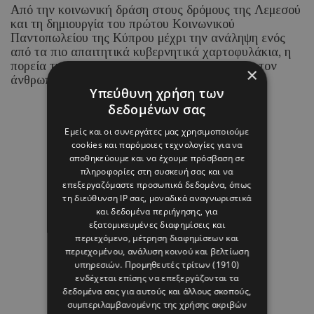
Από την κοινωνική δράση στους δρόμους της Λεμεσού
και τη δημιουργία του πρώτου Κοινωνικού
Παντοπωλείου της Κύπρου μέχρι την ανάληψη ενός
από τα πιο απαιτητικά κυβερνητικά χαρτοφυλάκια, η
πορεία της νέας Υπουργού έχει στο επίκεντρο τον
×
άνθρωπο.
Υπεύθυνη χρήση των
δεδομένων σας
05 ΑΥΓΟΥΣΤΟΥ 26 - 15:14
Εμείς και οι συνεργάτες μας χρησιμοποιούμε
Μαρία Καραμάνου
cookies και παρόμοιες τεχνολογίες για να
αποθηκεύουμε και να έχουμε πρόσβαση σε
πληροφορίες στη συσκευή σας και να
επεξεργαζόμαστε προσωπικά δεδομένα, όπως
τη διεύθυνση IP σας, μοναδικά αναγνωριστικά
και δεδομένα περιήγησης, για
εξατομικευμένες διαφημίσεις και
περιεχόμενο, μέτρηση διαφημίσεων και
περιεχομένου, ανάλυση κοινού και βελτίωση
υπηρεσιών.
Προμηθευτές τρίτων (1910)
ενδέχεται επίσης να επεξεργάζονται τα
δεδομένα σας για αυτούς και άλλους σκοπούς,
συμπεριλαμβανομένης της χρήσης ακριβών