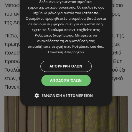
δεδομένων γεωεντοπισμού και
Μεταφορών, Επικοινωνιών και Έργων στο πλαίσιο
χαρακτηριστικών συσκευής. Οι επιλογές σας
ισχύουν μόνο για αυτόν τον ιστότοπο.
του ανασχηματισμού που αποφάσισε ο Πρόεδρος
Ορισμένοι προμηθευτές μπορεί να βασίζονται
της Δημοκρατίας,
Νίκος Χριστοδουλίδης
.
σε έννομο συμφέρον αντί για συγκατάθεση·
έχετε το δικαίωμα να αντιταχθείτε στις
Πίσω, όμως, από το βιογραφικό της δικηγόρου, της
Ρυθμίσεις διαφήμισης
. Μπορείτε να
ανακαλέσετε τη συγκατάθεσή σας
πρώην δημοτικής συμβούλου και της γυναίκας με
οποιαδήποτε στιγμή στις
Ρυθμίσεις cookies
.
Πολιτική Απορρήτου
πολυετή πολιτική παρουσία, υπάρχει και μια βαθιά
προσωπική ιστορία κοινωνικής προσφοράς, η Εύη
ΑΠΌΡΡΙΨΗ ΌΛΩΝ
Τσολάκη υπήρξε ανάδοχη μητέρα ενός κοριτσιού έξι
ετών, το οποίο σήμερα σπουδάζει στο Τεχνολογικό
ΑΠΟΔΟΧΉ ΌΛΩΝ
Πανεπιστήμιο Κύπρου.
ΕΜΦΆΝΙΣΗ ΛΕΠΤΟΜΕΡΕΙΏΝ