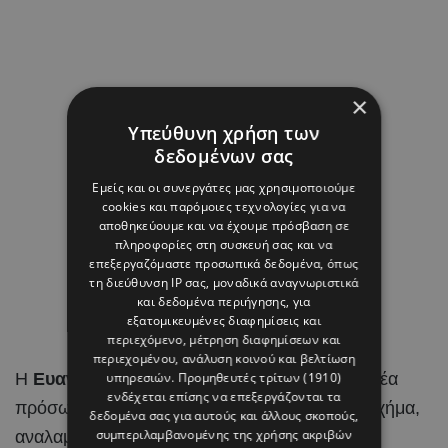
×
Υπεύθυνη χρήση των
δεδομένων σας
Εμείς και οι συνεργάτες μας χρησιμοποιούμε
cookies και παρόμοιες τεχνολογίες για να
αποθηκεύουμε και να έχουμε πρόσβαση σε
πληροφορίες στη συσκευή σας και να
επεξεργαζόμαστε προσωπικά δεδομένα, όπως
τη διεύθυνση IP σας, μοναδικά αναγνωριστικά
και δεδομένα περιήγησης, για
εξατομικευμένες διαφημίσεις και
περιεχόμενο, μέτρηση διαφημίσεων και
περιεχομένου, ανάλυση κοινού και βελτίωση
Η
Ευανθία – Εύη Τσολάκη
είναι ένα από τα νέα
υπηρεσιών.
Προμηθευτές τρίτων (1910)
ενδέχεται επίσης να επεξεργάζονται τα
πρόσωπα που εισέρχονται στο κυβερνητικό σχήμα,
δεδομένα σας για αυτούς και άλλους σκοπούς,
συμπεριλαμβανομένης της χρήσης ακριβών
αναλαμβάνοντας την ηγεσία του Υπουργείου