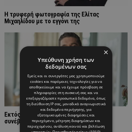
Η τρυφερή φωτογραφία της Ελίτας
Μιχαηλίδου με το εγγόνι της
×
Υπεύθυνη χρήση των
δεδομένων σας
Εμείς και οι συνεργάτες μας χρησιμοποιούμε
cookies και παρόμοιες τεχνολογίες για να
αποθηκεύουμε και να έχουμε πρόσβαση σε
πληροφορίες στη συσκευή σας και να
επεξεργαζόμαστε προσωπικά δεδομένα, όπως
τη διεύθυνση IP σας, μοναδικά αναγνωριστικά
και δεδομένα περιήγησης, για
Εκτός MasterChef ο Πάνος Ιωαννίδης - Τι
εξατομικευμένες διαφημίσεις και
συνέβη;
περιεχόμενο, μέτρηση διαφημίσεων και
περιεχομένου, ανάλυση κοινού και βελτίωση
υπηρεσιών.
Προμηθευτές τρίτων (1910)