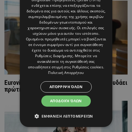
ενδέχεται επίσης να επεξεργάζονται τα
δεδομένα σας για αυτούς και άλλους σκοπούς,
συμπεριλαμβανομένης της χρήσης ακριβών
δεδομένων γεωεντοπισμού και
χαρακτηριστικών συσκευής. Οι επιλογές σας
ισχύουν μόνο για αυτόν τον ιστότοπο.
Ορισμένοι προμηθευτές μπορεί να βασίζονται
σε έννομο συμφέρον αντί για συγκατάθεση·
έχετε το δικαίωμα να αντιταχθείτε στις
Ρυθμίσεις διαφήμισης
. Μπορείτε να
ανακαλέσετε τη συγκατάθεσή σας
οποιαδήποτε στιγμή στις
Ρυθμίσεις cookies
.
Πολιτική Απορρήτου
Eurovision: Ακούστε τον Sandro να τραγουδάει
ΑΠΌΡΡΙΨΗ ΌΛΩΝ
πρώτη φορά το "Running" ζωντανά
ΑΠΟΔΟΧΉ ΌΛΩΝ
ΕΜΦΆΝΙΣΗ ΛΕΠΤΟΜΕΡΕΙΏΝ