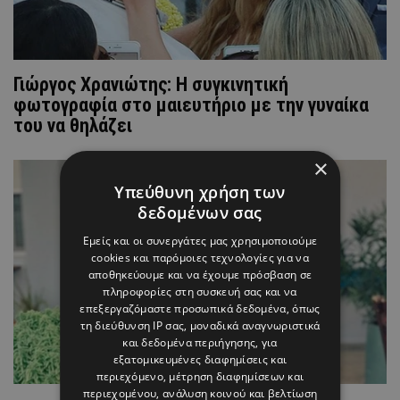
Γιώργος Χρανιώτης: Η συγκινητική
φωτογραφία στο μαιευτήριο με την γυναίκα
του να θηλάζει
×
Υπεύθυνη χρήση των
δεδομένων σας
Εμείς και οι συνεργάτες μας χρησιμοποιούμε
cookies και παρόμοιες τεχνολογίες για να
αποθηκεύουμε και να έχουμε πρόσβαση σε
πληροφορίες στη συσκευή σας και να
επεξεργαζόμαστε προσωπικά δεδομένα, όπως
τη διεύθυνση IP σας, μοναδικά αναγνωριστικά
και δεδομένα περιήγησης, για
εξατομικευμένες διαφημίσεις και
περιεχόμενο, μέτρηση διαφημίσεων και
περιεχομένου, ανάλυση κοινού και βελτίωση