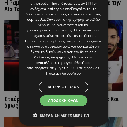
Η Ραμόνα Φίλιπ χορεύει χασάπικο μαζί με την
υπηρεσιών.
Προμηθευτές τρίτων (1910)
Λία Τορναρίτη σε βραδινή έξοδο
ενδέχεται επίσης να επεξεργάζονται τα
δεδομένα σας για αυτούς και άλλους σκοπούς,
συμπεριλαμβανομένης της χρήσης ακριβών
δεδομένων γεωεντοπισμού και
χαρακτηριστικών συσκευής. Οι επιλογές σας
ισχύουν μόνο για αυτόν τον ιστότοπο.
Ορισμένοι προμηθευτές μπορεί να βασίζονται
σε έννομο συμφέρον αντί για συγκατάθεση·
έχετε το δικαίωμα να αντιταχθείτε στις
Ρυθμίσεις διαφήμισης
. Μπορείτε να
ανακαλέσετε τη συγκατάθεσή σας
οποιαδήποτε στιγμή στις
Ρυθμίσεις cookies
.
Πολιτική Απορρήτου
ΑΠΌΡΡΙΨΗ ΌΛΩΝ
Σταύρος Βαρθαλίτης - Σταυρής Γεωργίου: Και
ΑΠΟΔΟΧΉ ΌΛΩΝ
όμως θα μοιραστούν το έπαθλο
ΕΜΦΆΝΙΣΗ ΛΕΠΤΟΜΕΡΕΙΏΝ