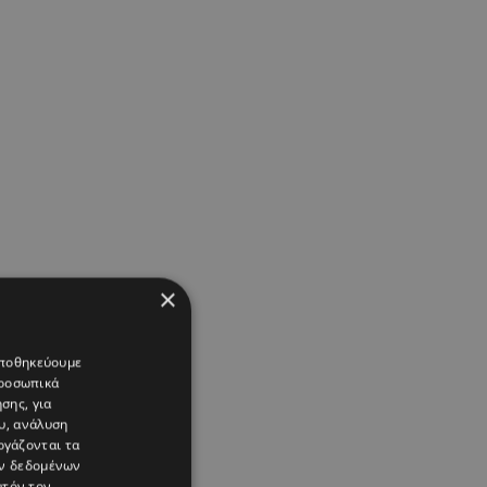
×
 αποθηκεύουμε
προσωπικά
σης, για
υ, ανάλυση
ργάζονται τα
ών δεδομένων
υτόν τον