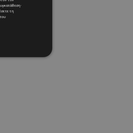
συγκατάθεση·
έσετε τη
του