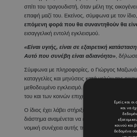
σπίτι του τραγουδιστή, όταν μέλη της οικογένε
επαφή μαζί του. Εκείνος, σύμφωνα με τον ίδιο
επόμενη φορά που θα συναντηθούν θα είνα
εισαγγελική εντολή εγκλεισμού.
«Είναι υγιής, είναι σε εξαιρετική κατάστα
Αυτό που συνέβη είναι αδιανόητο»
, δήλωσε
Σύμφωνα με πληροφορίες, ο Γιώργος Μαζων
καταγγελίες και μηνύσεις κατά μελών της οικο
μεθοδευμένο εγκλεισμό. Η δικαστική διαμάχη φέ
του και των κοινών επιχειρηματικών συμφερό
Εμείς και οι
και να έ
Ο ίδιος έχει λάβει στήριξη από συναδέλφους κ
δεδομέν
διάστημα αναμένεται να είναι καθοριστικό, τό
εξατομικε
κοινού και 
νομική συνέχεια αυτής της υπόθεσης που έχει
δεδομένα σα
γεωεντο