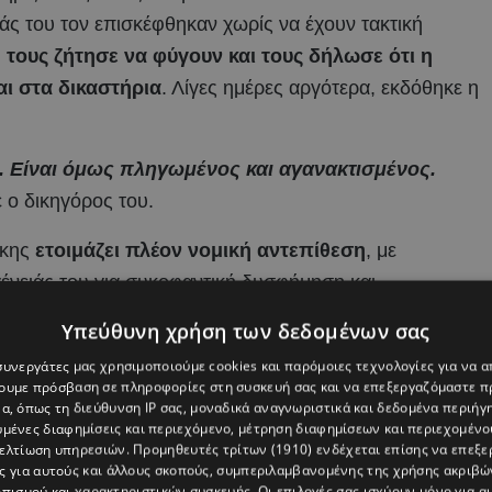
ιάς του τον επισκέφθηκαν χωρίς να έχουν τακτική
,
τους ζήτησε να φύγουν και τους δήλωσε ότι η
ι στα δικαστήρια
. Λίγες ημέρες αργότερα, εκδόθηκε η
ση. Είναι όμως πληγωμένος και αγανακτισμένος.
 ο δικηγόρος του.
άκης
ετοιμάζει πλέον νομική αντεπίθεση
, με
γένειάς του για συκοφαντική δυσφήμηση και
ρεται να σχετίζεται και με τη διαχείριση της περιουσίας
Υπεύθυνη χρήση των δεδομένων σας
ντων που είχε με συγγενικά του πρόσωπα.
 συνεργάτες μας χρησιμοποιούμε cookies και παρόμοιες τεχνολογίες για να
χουμε πρόσβαση σε πληροφορίες στη συσκευή σας και να επεξεργαζόμαστε 
αι φίλους του καλλιτεχνικού χώρου, ενώ το επόμενο
α, όπως τη διεύθυνση IP σας, μοναδικά αναγνωριστικά και δεδομένα περιήγη
σο για την προσωπική του αποκατάσταση όσο και για τη
υμένες διαφημίσεις και περιεχόμενο, μέτρηση διαφημίσεων και περιεχομένο
βελτίωση υπηρεσιών.
Προμηθευτές τρίτων (1910)
ενδέχεται επίσης να επεξε
 προκαλέσει αίσθηση.
ς για αυτούς και άλλους σκοπούς, συμπεριλαμβανομένης της χρήσης ακριβ
πισμού και χαρακτηριστικών συσκευής. Οι επιλογές σας ισχύουν μόνο για α