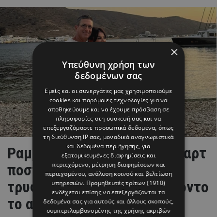
×
Υπεύθυνη χρήση των
δεδομένων σας
Εμείς και οι συνεργάτες μας χρησιμοποιούμε
cookies και παρόμοιες τεχνολογίες για να
αποθηκεύουμε και να έχουμε πρόσβαση σε
πληροφορίες στη συσκευή σας και να
επεξεργαζόμαστε προσωπικά δεδομένα, όπως
τη διεύθυνση IP σας, μοναδικά αναγνωριστικά
και δεδομένα περιήγησης, για
Ραμόνα & Τορναρίτης: Οι «καρτ
εξατομικευμένες διαφημίσεις και
περιεχόμενο, μέτρηση διαφημίσεων και
ποστάλ» από το Ιόνιο και το
περιεχομένου, ανάλυση κοινού και βελτίωση
τρυφερό στιγμιότυπο με φόντο
υπηρεσιών.
Προμηθευτές τρίτων (1910)
ενδέχεται επίσης να επεξεργάζονται τα
το απέραντο γαλάζιο
δεδομένα σας για αυτούς και άλλους σκοπούς,
συμπεριλαμβανομένης της χρήσης ακριβών