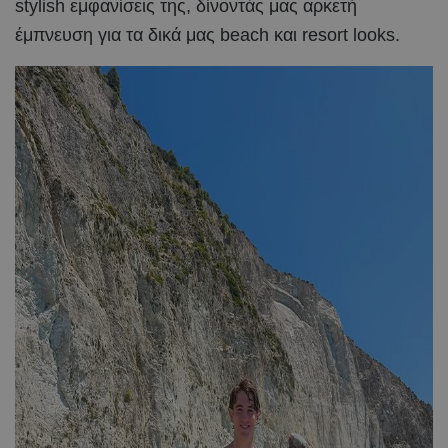
stylish εμφανίσεις της, δίνοντάς μας αρκετή
έμπνευση για τα δικά μας beach και resort looks.