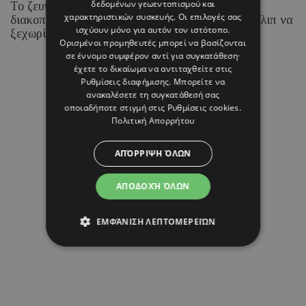
δεδομένων γεωεντοπισμού και
Το ζευγάρι απολαμβάνει τις καλοκαιρινές του
χαρακτηριστικών συσκευής. Οι επιλογές σας
διακοπές στα νησιά του Ιονίου, με τη Ραμόνα Φίλιπ να
ισχύουν μόνο για αυτόν τον ιστότοπο.
ξεχωρίζει για τα chic beach και resort looks της.
Ορισμένοι προμηθευτές μπορεί να βασίζονται
σε έννομο συμφέρον αντί για συγκατάθεση·
έχετε το δικαίωμα να αντιταχθείτε στις
07 ΑΥΓΟΥΣΤΟΥ 26 - 15:45
Ρυθμίσεις διαφήμισης
. Μπορείτε να
Μαρία Καραμάνου
ανακαλέσετε τη συγκατάθεσή σας
οποιαδήποτε στιγμή στις
Ρυθμίσεις cookies
.
Πολιτική Απορρήτου
ΑΠΌΡΡΙΨΗ ΌΛΩΝ
ΑΠΟΔΟΧΉ ΌΛΩΝ
ΕΜΦΆΝΙΣΗ ΛΕΠΤΟΜΕΡΕΙΏΝ