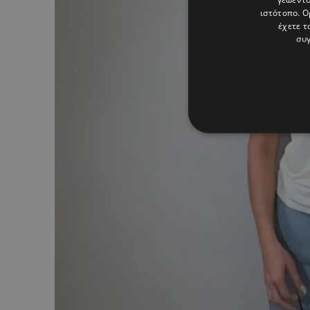
ιστότοπο. Ο
έχετε τ
συγ