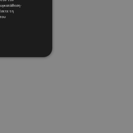
συγκατάθεση·
έσετε τη
του