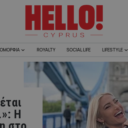
ΟΜΟΡΦΙΑ
ROYALTY
SOCIAL LIFE
LIFESTYLE
έται
.»: Η
η στο