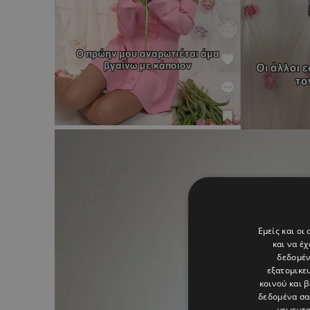
Εμείς και οι
και να έ
δεδομέν
εξατομικε
κοινού και 
δεδομένα σα
γεωεντο