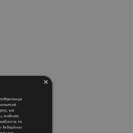
×
 αποθηκεύουμε
προσωπικά
σης, για
υ, ανάλυση
ργάζονται τα
ών δεδομένων
υτόν τον