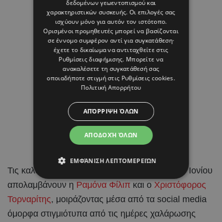
δεδομένων γεωεντοπισμού και
χαρακτηριστικών συσκευής. Οι επιλογές σας
ισχύουν μόνο για αυτόν τον ιστότοπο.
Ορισμένοι προμηθευτές μπορεί να βασίζονται
σε έννομο συμφέρον αντί για συγκατάθεση·
έχετε το δικαίωμα να αντιταχθείτε στις
Ρυθμίσεις διαφήμισης
. Μπορείτε να
ανακαλέσετε τη συγκατάθεσή σας
οποιαδήποτε στιγμή στις
Ρυθμίσεις cookies
.
Πολιτική Απορρήτου
ΑΠΌΡΡΙΨΗ ΌΛΩΝ
ΑΠΟΔΟΧΉ ΌΛΩΝ
ΕΜΦΆΝΙΣΗ ΛΕΠΤΟΜΕΡΕΙΏΝ
Τις καλοκαιρινές τους
διακοπές
στα νησιά του Ιονίου
απολαμβάνουν η
Ραμόνα Φίλιπ
και ο
Χριστόφορος
Τορναρίτης
, μοιράζοντας μέσα από τα social media
όμορφα στιγμιότυπα από τις ημέρες χαλάρωσης