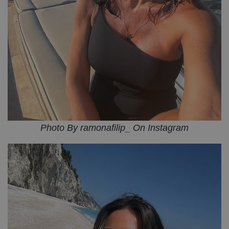
Photo By ramonafilip_ On Instagram