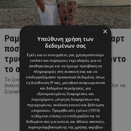
×
Ραμόνα & Τορναρίτης: Οι «καρτ
Υπεύθυνη χρήση των
δεδομένων σας
ποστάλ» από το Ιόνιο και το
Εμείς και οι συνεργάτες μας χρησιμοποιούμε
τρυφερό στιγμιότυπο με φόντο
cookies και παρόμοιες τεχνολογίες για να
το απέραντο γαλάζιο
αποθηκεύουμε και να έχουμε πρόσβαση σε
πληροφορίες στη συσκευή σας και να
επεξεργαζόμαστε προσωπικά δεδομένα, όπως
Το ζευγάρι απολαμβάνει τις καλοκαιρινές του
τη διεύθυνση IP σας, μοναδικά αναγνωριστικά
διακοπές στα νησιά του Ιονίου, με τη Ραμόνα Φίλιπ να
και δεδομένα περιήγησης, για
ξεχωρίζει για τα chic beach και resort looks της.
εξατομικευμένες διαφημίσεις και
περιεχόμενο, μέτρηση διαφημίσεων και
περιεχομένου, ανάλυση κοινού και βελτίωση
07 ΑΥΓΟΥΣΤΟΥ 26 - 15:45
υπηρεσιών.
Προμηθευτές τρίτων (1910)
Μαρία Καραμάνου
ενδέχεται επίσης να επεξεργάζονται τα
δεδομένα σας για αυτούς και άλλους σκοπούς,
συμπεριλαμβανομένης της χρήσης ακριβών