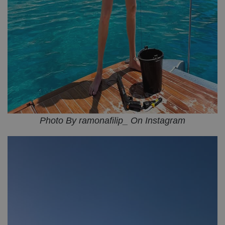
Photo By ramonafilip_ On Instagram