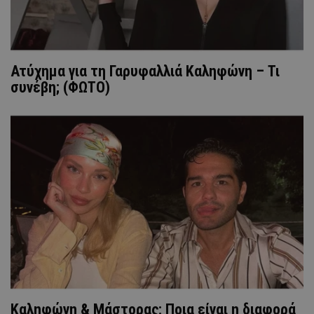
Ατύχημα για τη Γαρυφαλλιά Καληφώνη – Τι
συνέβη; (ΦΩΤΟ)
Καληφώνη & Μάστορας: Ποια είναι η διαφορά