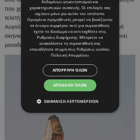
δεδομένων γεωεντοπισμού και
χαρακτηριστικών συσκευής. Οι επιλογές σας
που χαρακτηρίζει γενικότερα τη σχέση τους. Η
ισχύουν μόνο για αυτόν τον ιστότοπο.
τελετή πραγματοποιήθηκε την Κυριακή 2
Ορισμένοι προμηθευτές μπορεί να βασίζονται
σε έννομο συμφέρον αντί για συγκατάθεση·
Αυγούστου, μέσα σε ένα ειδυλλιακό καλοκαιρινό
έχετε το δικαίωμα να αντιταχθείτε στις
σκηνικό, με το κυκλαδίτικο τοπίο να συμπληρώνει
Ρυθμίσεις διαφήμισης
. Μπορείτε να
ανακαλέσετε τη συγκατάθεσή σας
μοναδικά τη χαρά της ημέρας.
οποιαδήποτε στιγμή στις
Ρυθμίσεις cookies
.
Πολιτική Απορρήτου
ΑΠΌΡΡΙΨΗ ΌΛΩΝ
ΑΠΟΔΟΧΉ ΌΛΩΝ
ΕΜΦΆΝΙΣΗ ΛΕΠΤΟΜΕΡΕΙΏΝ