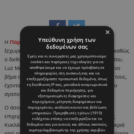
×
Υπεύθυνη χρήση των
Η
Πάρος
έγινε το σκηνικό για μια από τις πιο
δεδομένων σας
ξεχωριστές στιγμές στη ζωή του Brahim Díaz, καθώς
Εμείς και οι συνεργάτες μας χρησιμοποιούμε
ο διεθνής
ποδοσφαιριστής
και η αγαπημένη του,
cookies και παρόμοιες τεχνολογίες για να
αποθηκεύουμε και να έχουμε πρόσβαση σε
Luz Méndez, αποφάσισαν να κάνουν το επόμενο
πληροφορίες στη συσκευή σας και να
βήμα στη σχέση τους και να ενώσουν τις ζωές τους,
επεξεργαζόμαστε προσωπικά δεδομένα, όπως
τη διεύθυνση IP σας, μοναδικά αναγνωριστικά
έχοντας στο πλευρό τους τους ανθρώπους που
και δεδομένα περιήγησης, για
αγαπούν.
εξατομικευμένες διαφημίσεις και
περιεχόμενο, μέτρηση διαφημίσεων και
Ο άσος της Real Madrid και η Ισπανίδα
περιεχομένου, ανάλυση κοινού και βελτίωση
υπηρεσιών.
Προμηθευτές τρίτων (1910)
επιχειρηματίας και content creator επέλεξαν τις
ενδέχεται επίσης να επεξεργάζονται τα
δεδομένα σας για αυτούς και άλλους σκοπούς,
Κυκλάδες για την ιδιαίτερη αυτή περίσταση, μακριά
συμπεριλαμβανομένης της χρήσης ακριβών
από τα φώτα της δημοσιότητας και με διακριτικότητα