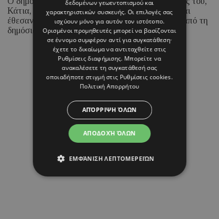
Ο δημοφιλής Κύπριος YouTuber και η σύντροφός του,
δεδομένων γεωεντοπισμού και
Κάτια, υποδέχθηκαν ένα υγιέστατο κοριτσάκι και
χαρακτηριστικών συσκευής. Οι επιλογές σας
έθεσαν από την πρώτη στιγμή σαφή όρια γύρω από τη
ισχύουν μόνο για αυτόν τον ιστότοπο.
δημόσια έκθεσή του.
Ορισμένοι προμηθευτές μπορεί να βασίζονται
σε έννομο συμφέρον αντί για συγκατάθεση·
έχετε το δικαίωμα να αντιταχθείτε στις
Ρυθμίσεις διαφήμισης
. Μπορείτε να
06 ΑΥΓΟΥΣΤΟΥ 26 - 11:41
ανακαλέσετε τη συγκατάθεσή σας
Μαρία Καραμάνου
οποιαδήποτε στιγμή στις
Ρυθμίσεις cookies
.
Πολιτική Απορρήτου
ΑΠΌΡΡΙΨΗ ΌΛΩΝ
ΑΠΟΔΟΧΉ ΌΛΩΝ
ΕΜΦΆΝΙΣΗ ΛΕΠΤΟΜΕΡΕΙΏΝ