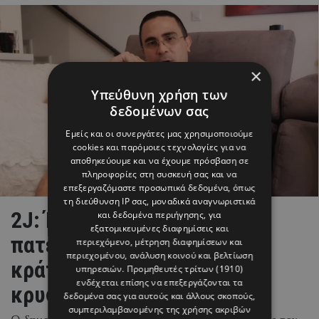
×
Υπεύθυνη χρήση των
δεδομένων σας
Εμείς και οι συνεργάτες μας χρησιμοποιούμε
cookies και παρόμοιες τεχνολογίες για να
αποθηκεύουμε και να έχουμε πρόσβαση σε
πληροφορίες στη συσκευή σας και να
επεξεργαζόμαστε προσωπικά δεδομένα, όπως
τη διεύθυνση IP σας, μοναδικά αναγνωριστικά
2J: Έγινε για πρώτη φορά
και δεδομένα περιήγησης, για
εξατομικευμένες διαφημίσεις και
πατέρας – απαντά στο γιατί
περιεχόμενο, μέτρηση διαφημίσεων και
περιεχομένου, ανάλυση κοινού και βελτίωση
κράτησε την εγκυμοσύνη
υπηρεσιών.
Προμηθευτές τρίτων (1910)
ενδέχεται επίσης να επεξεργάζονται τα
κρυφή
δεδομένα σας για αυτούς και άλλους σκοπούς,
συμπεριλαμβανομένης της χρήσης ακριβών