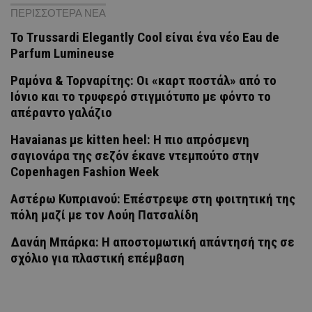
ΠΕΡΙΣΣΟΤΕΡΑ ΝΕΑ
Το Trussardi Elegantly Cool είναι ένα νέο Eau de
Parfum Lumineuse
Ραμόνα & Τορναρίτης: Οι «καρτ ποστάλ» από το
Ιόνιο και το τρυφερό στιγμιότυπο με φόντο το
απέραντο γαλάζιο
Havaianas με kitten heel: Η πιο απρόσμενη
σαγιονάρα της σεζόν έκανε ντεμπούτο στην
Copenhagen Fashion Week
Αστέρω Κυπριανού: Επέστρεψε στη φοιτητική της
πόλη μαζί με τον Λούη Πατσαλίδη
Δανάη Μπάρκα: Η αποστομωτική απάντησή της σε
σχόλιο για πλαστική επέμβαση