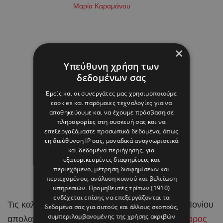
Μαρία Καραμάνου
×
Υπεύθυνη χρήση των
δεδομένων σας
Εμείς και οι συνεργάτες μας χρησιμοποιούμε
cookies και παρόμοιες τεχνολογίες για να
αποθηκεύουμε και να έχουμε πρόσβαση σε
πληροφορίες στη συσκευή σας και να
επεξεργαζόμαστε προσωπικά δεδομένα, όπως
τη διεύθυνση IP σας, μοναδικά αναγνωριστικά
και δεδομένα περιήγησης, για
εξατομικευμένες διαφημίσεις και
περιεχόμενο, μέτρηση διαφημίσεων και
περιεχομένου, ανάλυση κοινού και βελτίωση
υπηρεσιών.
Προμηθευτές τρίτων (1910)
ενδέχεται επίσης να επεξεργάζονται τα
Τις καλοκαιρινές τους
διακοπές
στα νησιά του Ιονίου
δεδομένα σας για αυτούς και άλλους σκοπούς,
συμπεριλαμβανομένης της χρήσης ακριβών
απολαμβάνουν η
Ραμόνα Φίλιπ
και ο
Χριστόφορος