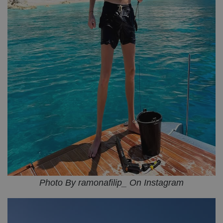
Photo By ramonafilip_ On Instagram