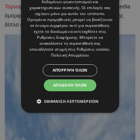
δεδομένων γεωεντοπισμού και
Τορναρίτης
, μοιράζοντας μέσα από τα social media
χαρακτηριστικών συσκευής. Οι επιλογές σας
ισχύουν μόνο για αυτόν τον ιστότοπο.
όμορφα στιγμιότυπα από τις ημέρες χαλάρωσης
Ορισμένοι προμηθευτές μπορεί να βασίζονται
δίπλα στη θάλασσα.
σε έννομο συμφέρον αντί για συγκατάθεση·
έχετε το δικαίωμα να αντιταχθείτε στις
Ρυθμίσεις διαφήμισης
. Μπορείτε να
ανακαλέσετε τη συγκατάθεσή σας
οποιαδήποτε στιγμή στις
Ρυθμίσεις cookies
.
Πολιτική Απορρήτου
ΑΠΌΡΡΙΨΗ ΌΛΩΝ
ΑΠΟΔΟΧΉ ΌΛΩΝ
ΕΜΦΆΝΙΣΗ ΛΕΠΤΟΜΕΡΕΙΏΝ