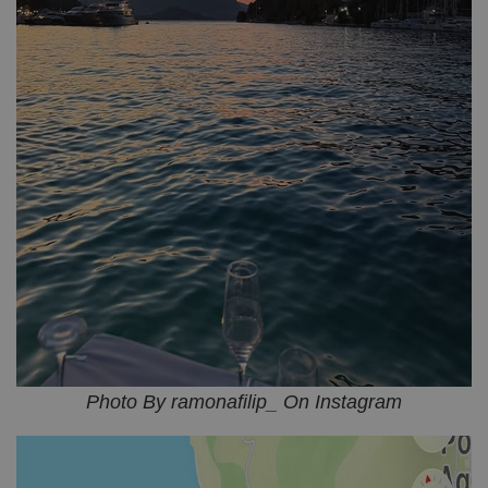
Photo By ramonafilip_ On Instagram