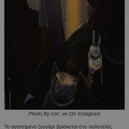
Photo By con_ev On Instagram
Το αγαπημένο ζευγάρι βρίσκεται στο πολυτελές