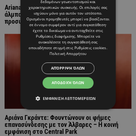
δεδομένων γεωεντοπισμού και
Ariana Grande: Κυκλοφόρησε το νέο της
χαρακτηριστικών συσκευής. Οι επιλογές σας
ισχύουν μόνο για αυτόν τον ιστότοπο.
άλμπουμ «Petal» – Οι αναφορές στην
Ορισμένοι προμηθευτές μπορεί να βασίζονται
προσωπική της ζωή
σε έννομο συμφέρον αντί για συγκατάθεση·
έχετε το δικαίωμα να αντιταχθείτε στις
Ρυθμίσεις διαφήμισης
. Μπορείτε να
ανακαλέσετε τη συγκατάθεσή σας
οποιαδήποτε στιγμή στις
Ρυθμίσεις cookies
.
Πολιτική Απορρήτου
ΑΠΌΡΡΙΨΗ ΌΛΩΝ
ΑΠΟΔΟΧΉ ΌΛΩΝ
ΕΜΦΆΝΙΣΗ ΛΕΠΤΟΜΕΡΕΙΏΝ
Αριάνα Γκράντε: Φουντώνουν οι φήμες
επανασύνδεσης με τον Άλβαρες – Η κοινή
εμφάνιση στο Central Park