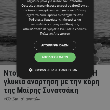
ισχύουν μόνο για αυτόν τον ιστότοπο.
Ορισμένοι προμηθευτές μπορεί να βασίζονται
σε έννομο συμφέρον αντί για συγκατάθεση·
έχετε το δικαίωμα να αντιταχθείτε στις
Ρυθμίσεις διαφήμισης
. Μπορείτε να
ανακαλέσετε τη συγκατάθεσή σας
οποιαδήποτε στιγμή στις
Ρυθμίσεις cookies
.
Πολιτική Απορρήτου
ΑΠΌΡΡΙΨΗ ΌΛΩΝ
ΑΠΟΔΟΧΉ ΌΛΩΝ
ΕΜΦΆΝΙΣΗ ΛΕΠΤΟΜΕΡΕΙΏΝ
Ντορέττα Παπαδημητρίου: Η
γλυκιά ανάρτηση με την κόρη
της Μαίρης Συνατσάκη
«Ολίβια, σ’ αγαπώ»