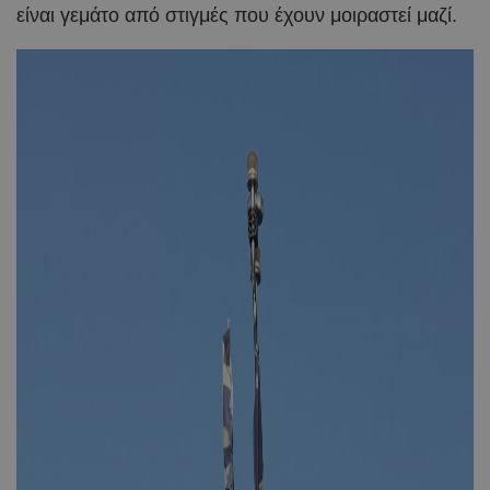
είναι γεμάτο από στιγμές που έχουν μοιραστεί μαζί.