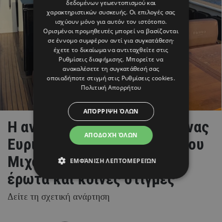
δεδομένων γεωεντοπισμού και
χαρακτηριστικών συσκευής. Οι επιλογές σας
ισχύουν μόνο για αυτόν τον ιστότοπο.
Ορισμένοι προμηθευτές μπορεί να βασίζονται
σε έννομο συμφέρον αντί για συγκατάθεση·
έχετε το δικαίωμα να αντιταχθείτε στις
Ρυθμίσεις διαφήμισης
. Μπορείτε να
ανακαλέσετε τη συγκατάθεσή σας
οποιαδήποτε στιγμή στις
Ρυθμίσεις cookies
.
Πολιτική Απορρήτου
ΑΠΌΡΡΙΨΗ ΌΛΩΝ
Η ανάρτηση της Kωνσταντίνας
ΑΠΟΔΟΧΉ ΌΛΩΝ
Ευριπίδου για τα γενέθλια του
Μιχόπουλου είναι γεμάτη
ΕΜΦΆΝΙΣΗ ΛΕΠΤΟΜΕΡΕΙΏΝ
έρωτα και κοινές στιγμές
Δείτε τη σχετική ανάρτηση