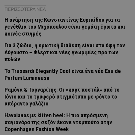
ΠΕΡΙΣΣΟΤΕΡΑ ΝΕΑ
Η ανάρτηση της Kωνσταντίνας Ευριπίδου για τα
γενέθλια του Μιχόπουλου είναι γεμάτη έρωτα και
κοινές στιγμές
Για 3 ζώδια, η ερωτική διάθεση είναι στα ύψη τον
Αύγουστο – Φλερτ και νέες γνωριμίες προ των
πυλών
Το Trussardi Elegantly Cool είναι ένα νέο Eau de
Parfum Lumineuse
Ραμόνα & Τορναρίτης: Οι «καρτ ποστάλ» από το
Ιόνιο και το τρυφερό στιγμιότυπο με φόντο το
απέραντο γαλάζιο
Havaianas με kitten heel: Η πιο απρόσμενη
σαγιονάρα της σεζόν έκανε ντεμπούτο στην
Copenhagen Fashion Week