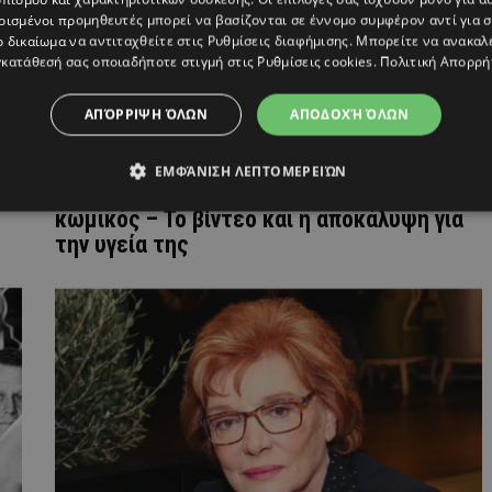
ρισμένοι προμηθευτές μπορεί να βασίζονται σε έννομο συμφέρον αντί για 
ο δικαίωμα να αντιταχθείτε στις
Ρυθμίσεις διαφήμισης
. Μπορείτε να ανακαλ
κατάθεσή σας οποιαδήποτε στιγμή στις
Ρυθμίσεις cookies
.
Πολιτική Απορρή
ΑΠΌΡΡΙΨΗ ΌΛΩΝ
ΑΠΟΔΟΧΉ ΌΛΩΝ
ΕΜΦΆΝΙΣΗ ΛΕΠΤΟΜΕΡΕΙΏΝ
Κατερίνα Βρανά: Στο νοσοκομείο η
κωμικός – Το βίντεο και η αποκάλυψη για
την υγεία της