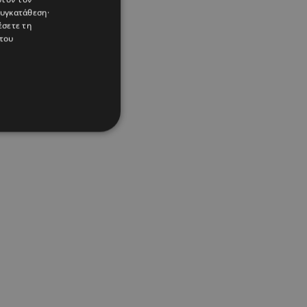
συγκατάθεση·
έσετε τη
του