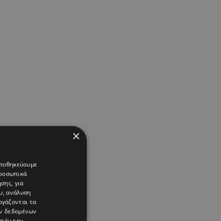
×
 αποθηκεύουμε
προσωπικά
σης, για
υ, ανάλυση
ργάζονται τα
ών δεδομένων
υτόν τον