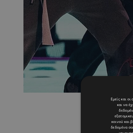
Εμείς και οι
και να έ
δεδομέν
εξατομικε
κοινού και 
δεδομένα σα
γεωεντο