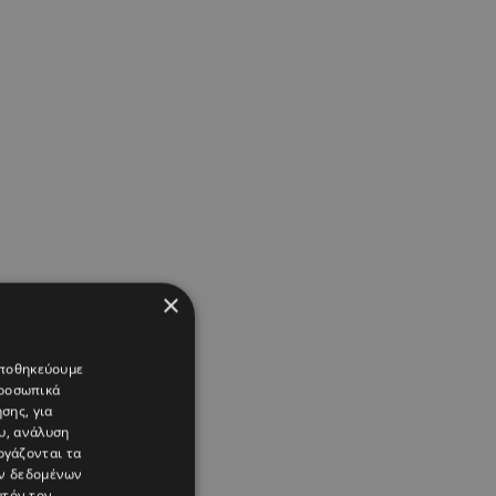
×
 αποθηκεύουμε
προσωπικά
σης, για
υ, ανάλυση
ργάζονται τα
ών δεδομένων
υτόν τον