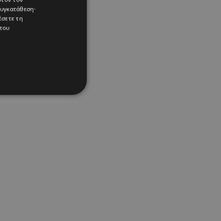
συγκατάθεση·
έσετε τη
του