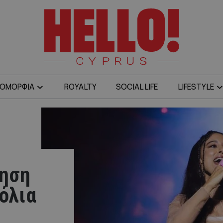
ΟΜΟΡΦΙΑ
ROYALTY
SOCIAL LIFE
LIFESTYLE
τηση
χόλια