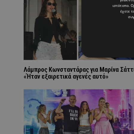
ιστότοπο. Ο
έχετε τ
συγ
Λάμπρος Κωνσταντάρας για Μαρίνα Σάττι
«Ήταν εξαιρετικά αγενές αυτό»