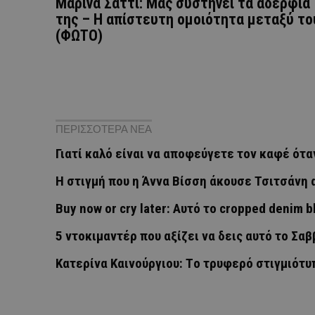
Μαρίνα Σάττι: Μας συστήνει τα αδέρφια
της – Η απίστευτη ομοιότητα μεταξύ το
(ΦΩΤΟ)
ΠΕΡΙΣΣΟΤΕΡΑ ΝΕΑ
Γιατί καλό είναι να αποφεύγετε τον καφέ ότα
H στιγμή που η Άννα Βίσση άκουσε Τσιτσάνη
Buy now or cry later: Αυτό το cropped denim 
5 ντοκιμαντέρ που αξίζει να δεις αυτό το Σα
Κατερίνα Καινούργιου: Tο τρυφερό στιγμιότυπ