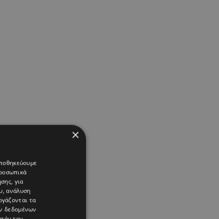
×
 αποθηκεύουμε
προσωπικά
σης, για
υ, ανάλυση
ργάζονται τα
ών δεδομένων
υτόν τον