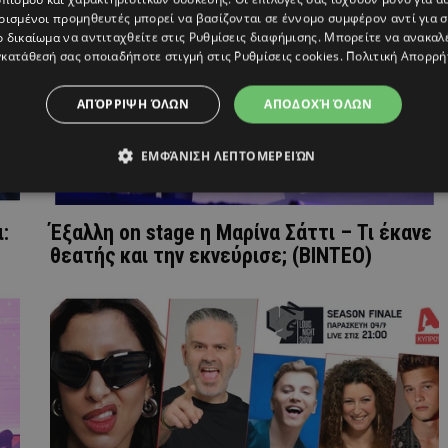
ρισμένοι προμηθευτές μπορεί να βασίζονται σε έννομο συμφέρον αντί για 
ο δικαίωμα να αντιταχθείτε στις
Ρυθμίσεις διαφήμισης
. Μπορείτε να ανακαλ
κατάθεσή σας οποιαδήποτε στιγμή στις
Ρυθμίσεις cookies
.
Πολιτική Απορρή
ΑΠΌΡΡΙΨΗ ΌΛΩΝ
ΑΠΟΔΟΧΉ ΌΛΩΝ
ΕΜΦΆΝΙΣΗ ΛΕΠΤΟΜΕΡΕΙΏΝ
:
Έξαλλη on stage η Μαρίνα Σάττι – Τι έκανε
θεατής και την εκνεύρισε; (ΒΙΝΤΕΟ)