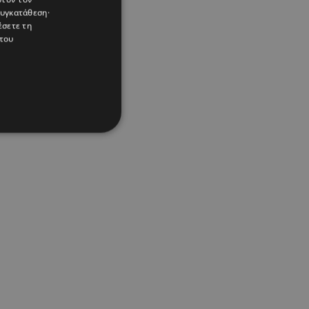
συγκατάθεση·
έσετε τη
του