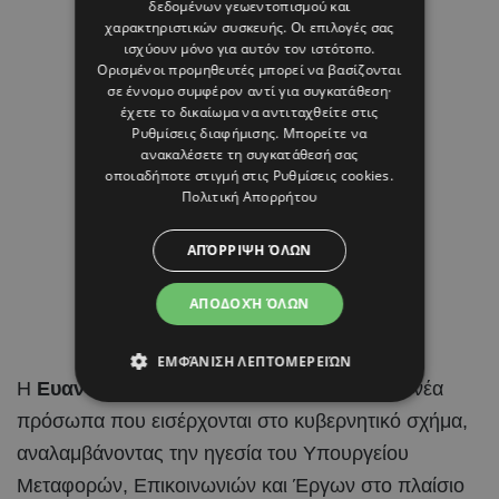
δεδομένων γεωεντοπισμού και
χαρακτηριστικών συσκευής. Οι επιλογές σας
ισχύουν μόνο για αυτόν τον ιστότοπο.
Ορισμένοι προμηθευτές μπορεί να βασίζονται
σε έννομο συμφέρον αντί για συγκατάθεση·
έχετε το δικαίωμα να αντιταχθείτε στις
Ρυθμίσεις διαφήμισης
. Μπορείτε να
ανακαλέσετε τη συγκατάθεσή σας
οποιαδήποτε στιγμή στις
Ρυθμίσεις cookies
.
Πολιτική Απορρήτου
ΑΠΌΡΡΙΨΗ ΌΛΩΝ
ΑΠΟΔΟΧΉ ΌΛΩΝ
ΕΜΦΆΝΙΣΗ ΛΕΠΤΟΜΕΡΕΙΏΝ
Η
Ευανθία – Εύη Τσολάκη
είναι ένα από τα νέα
πρόσωπα που εισέρχονται στο κυβερνητικό σχήμα,
αναλαμβάνοντας την ηγεσία του Υπουργείου
Μεταφορών, Επικοινωνιών και Έργων στο πλαίσιο