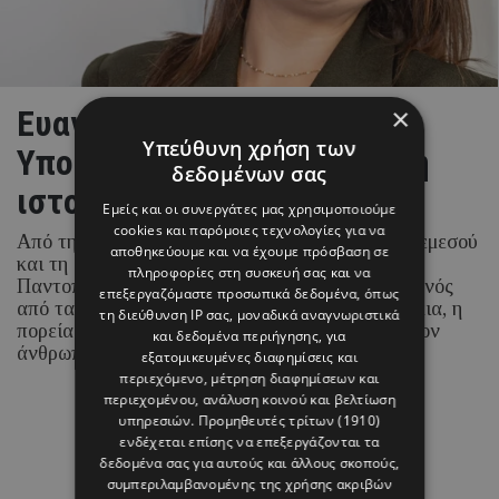
×
Ευανθία Τσολάκη: Η νέα
Υπεύθυνη χρήση των
Υπουργός Μεταφορών και η
δεδομένων σας
ιστορία της αναδοχής
Εμείς και οι συνεργάτες μας χρησιμοποιούμε
cookies και παρόμοιες τεχνολογίες για να
Από την κοινωνική δράση στους δρόμους της Λεμεσού
αποθηκεύουμε και να έχουμε πρόσβαση σε
και τη δημιουργία του πρώτου Κοινωνικού
πληροφορίες στη συσκευή σας και να
Παντοπωλείου της Κύπρου μέχρι την ανάληψη ενός
επεξεργαζόμαστε προσωπικά δεδομένα, όπως
από τα πιο απαιτητικά κυβερνητικά χαρτοφυλάκια, η
τη διεύθυνση IP σας, μοναδικά αναγνωριστικά
πορεία της νέας Υπουργού έχει στο επίκεντρο τον
και δεδομένα περιήγησης, για
άνθρωπο.
εξατομικευμένες διαφημίσεις και
περιεχόμενο, μέτρηση διαφημίσεων και
περιεχομένου, ανάλυση κοινού και βελτίωση
υπηρεσιών.
Προμηθευτές τρίτων (1910)
05 ΑΥΓΟΥΣΤΟΥ 26 - 15:14
ενδέχεται επίσης να επεξεργάζονται τα
Μαρία Καραμάνου
δεδομένα σας για αυτούς και άλλους σκοπούς,
συμπεριλαμβανομένης της χρήσης ακριβών