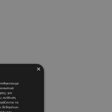
×
 αποθηκεύουμε
προσωπικά
σης, για
υ, ανάλυση
ργάζονται τα
ών δεδομένων
υτόν τον