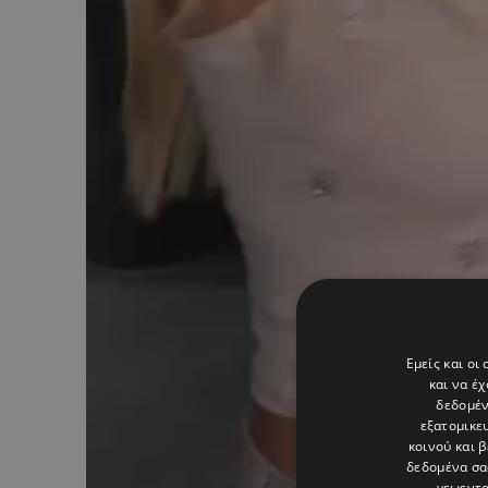
Εμείς και οι
και να έ
δεδομέν
εξατομικε
κοινού και 
δεδομένα σα
γεωεντο