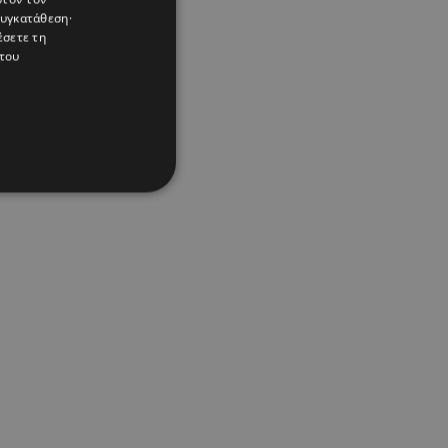
συγκατάθεση·
έσετε τη
του