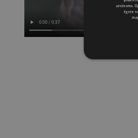
ιστότοπο. Ο
έχετε τ
συγ