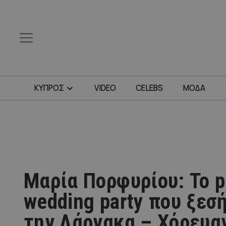
ΚΥΠΡΟΣ
VIDEO
CELEBS
ΜΟΔΑ
Μαρία Πορφυρίου: Το p
wedding party που ξε
την Λάρνακα – Χόρευα