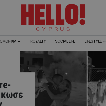
ΟΜΟΡΦΙΑ
ROYALTY
SOCIAL LIFE
LIFESTYLE
re-
σήκωσε
ν