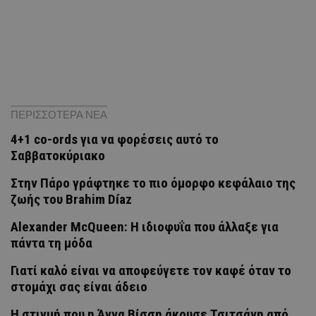
ΠΕΡΙΣΣΟΤΕΡΑ ΝΕΑ
4+1 co-ords για να φορέσεις αυτό το
Σαββατοκύριακο
Στην Πάρο γράφτηκε το πιο όμορφο κεφάλαιο της
ζωής του Brahim Díaz
Alexander McQueen: Η ιδιοφυΐα που άλλαξε για
πάντα τη μόδα
Γιατί καλό είναι να αποφεύγετε τον καφέ όταν το
στομάχι σας είναι άδειο
H στιγμή που η Άννα Βίσση άκουσε Τσιτσάνη από