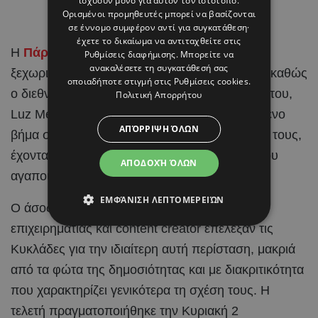
ισχύουν μόνο για αυτόν τον ιστότοπο.
Ορισμένοι προμηθευτές μπορεί να βασίζονται
σε έννομο συμφέρον αντί για συγκατάθεση·
έχετε το δικαίωμα να αντιταχθείτε στις
Η
Πάρος
έγινε το σκηνικό για μια από τις πιο
Ρυθμίσεις διαφήμισης
. Μπορείτε να
ανακαλέσετε τη συγκατάθεσή σας
ξεχωριστές στιγμές στη ζωή του Brahim Díaz, καθώς
οποιαδήποτε στιγμή στις
Ρυθμίσεις cookies
.
ο διεθνής
ποδοσφαιριστής
και η αγαπημένη του,
Πολιτική Απορρήτου
Luz Méndez, αποφάσισαν να κάνουν το επόμενο
ΑΠΌΡΡΙΨΗ ΌΛΩΝ
βήμα στη σχέση τους και να ενώσουν τις ζωές τους,
έχοντας στο πλευρό τους τους ανθρώπους που
ΑΠΟΔΟΧΉ ΌΛΩΝ
αγαπούν.
ΕΜΦΆΝΙΣΗ ΛΕΠΤΟΜΕΡΕΙΏΝ
Ο άσος της Real Madrid και η Ισπανίδα
επιχειρηματίας και content creator επέλεξαν τις
Κυκλάδες για την ιδιαίτερη αυτή περίσταση, μακριά
από τα φώτα της δημοσιότητας και με διακριτικότητα
που χαρακτηρίζει γενικότερα τη σχέση τους. Η
τελετή πραγματοποιήθηκε την Κυριακή 2