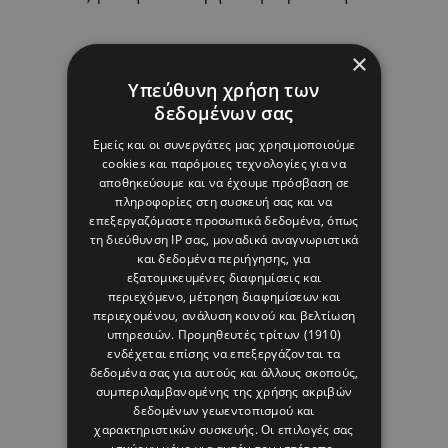
×
08 ΑΥΓΟΥΣΤΟΥ 26 - 17:01
Υπεύθυνη χρήση των
Margarita Psichi
δεδομένων σας
Εμείς και οι συνεργάτες μας χρησιμοποιούμε
cookies και παρόμοιες τεχνολογίες για να
αποθηκεύουμε και να έχουμε πρόσβαση σε
πληροφορίες στη συσκευή σας και να
επεξεργαζόμαστε προσωπικά δεδομένα, όπως
τη διεύθυνση IP σας, μοναδικά αναγνωριστικά
και δεδομένα περιήγησης, για
εξατομικευμένες διαφημίσεις και
περιεχόμενο, μέτρηση διαφημίσεων και
περιεχομένου, ανάλυση κοινού και βελτίωση
υπηρεσιών.
Προμηθευτές τρίτων (1910)
ενδέχεται επίσης να επεξεργάζονται τα
δεδομένα σας για αυτούς και άλλους σκοπούς,
συμπεριλαμβανομένης της χρήσης ακριβών
δεδομένων γεωεντοπισμού και
χαρακτηριστικών συσκευής. Οι επιλογές σας