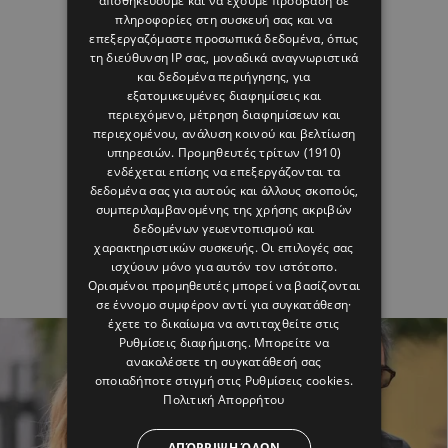
αποθηκεύουμε και να έχουμε πρόσβαση σε
πληροφορίες στη συσκευή σας και να
επεξεργαζόμαστε προσωπικά δεδομένα, όπως
τη διεύθυνση IP σας, μοναδικά αναγνωριστικά
και δεδομένα περιήγησης, για
εξατομικευμένες διαφημίσεις και
περιεχόμενο, μέτρηση διαφημίσεων και
περιεχομένου, ανάλυση κοινού και βελτίωση
υπηρεσιών.
Προμηθευτές τρίτων (1910)
ενδέχεται επίσης να επεξεργάζονται τα
δεδομένα σας για αυτούς και άλλους σκοπούς,
συμπεριλαμβανομένης της χρήσης ακριβών
δεδομένων γεωεντοπισμού και
χαρακτηριστικών συσκευής. Οι επιλογές σας
ισχύουν μόνο για αυτόν τον ιστότοπο.
Ορισμένοι προμηθευτές μπορεί να βασίζονται
σε έννομο συμφέρον αντί για συγκατάθεση·
έχετε το δικαίωμα να αντιταχθείτε στις
Ρυθμίσεις διαφήμισης
. Μπορείτε να
ανακαλέσετε τη συγκατάθεσή σας
οποιαδήποτε στιγμή στις
Ρυθμίσεις cookies
.
Πολιτική Απορρήτου
ΑΠΌΡΡΙΨΗ ΌΛΩΝ