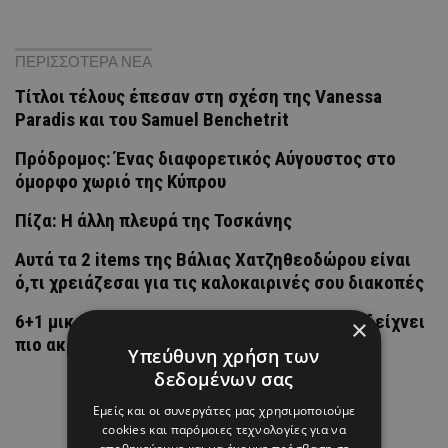
ΠΕΡΙΣΣΟΤΕΡΑ ΝΕΑ
Τίτλοι τέλους έπεσαν στη σχέση της Vanessa
Paradis και του Samuel Benchetrit
Πρόδρομος: Ένας διαφορετικός Αύγουστος στο
όμορφο χωριό της Κύπρου
Πίζα: Η άλλη πλευρά της Τοσκάνης
Αυτά τα 2 items της Βάλιας Χατζηθεοδώρου είναι
ό,τι χρειάζεσαι για τις καλοκαιρινές σου διακοπές
6+1 μικρές αλλαγές που κάνουν το σπίτι να δείχνει
×
πιο ακριβό (χωρίς μεγάλο budget)
Υπεύθυνη χρήση των
δεδομένων σας
Εμείς και οι συνεργάτες μας χρησιμοποιούμε
cookies και παρόμοιες τεχνολογίες για να