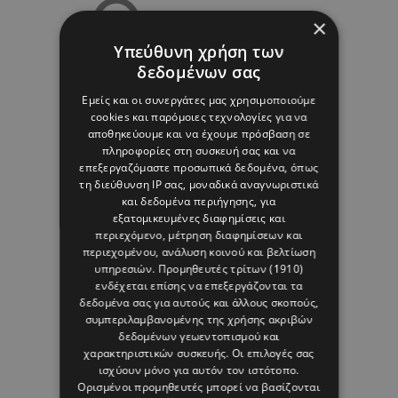
×
10 ΑΥΓΟΥΣΤΟΥ 26 - 16:23
Louis Haritou
Υπεύθυνη χρήση των
δεδομένων σας
Εμείς και οι συνεργάτες μας χρησιμοποιούμε
cookies και παρόμοιες τεχνολογίες για να
αποθηκεύουμε και να έχουμε πρόσβαση σε
πληροφορίες στη συσκευή σας και να
επεξεργαζόμαστε προσωπικά δεδομένα, όπως
τη διεύθυνση IP σας, μοναδικά αναγνωριστικά
και δεδομένα περιήγησης, για
εξατομικευμένες διαφημίσεις και
περιεχόμενο, μέτρηση διαφημίσεων και
περιεχομένου, ανάλυση κοινού και βελτίωση
υπηρεσιών.
Προμηθευτές τρίτων (1910)
ενδέχεται επίσης να επεξεργάζονται τα
δεδομένα σας για αυτούς και άλλους σκοπούς,
συμπεριλαμβανομένης της χρήσης ακριβών
δεδομένων γεωεντοπισμού και
χαρακτηριστικών συσκευής. Οι επιλογές σας
ισχύουν μόνο για αυτόν τον ιστότοπο.
Ορισμένοι προμηθευτές μπορεί να βασίζονται