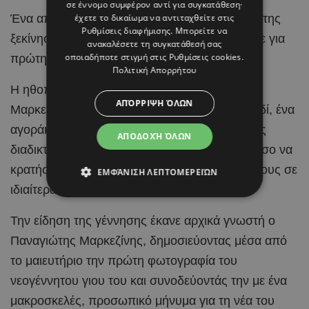
σε έννομο συμφέρον αντί για συγκατάθεση·
έχετε το δικαίωμα να αντιταχθείτε στις
Ένα από τα πιο σημαντικά κεφάλαια της ζωής της
Ρυθμίσεις διαφήμισης
. Μπορείτε να
ξεκίνησε για τη
Λίλα Μπακλέση
, η οποία έγινε για
ανακαλέσετε τη συγκατάθεσή σας
οποιαδήποτε στιγμή στις
Ρυθμίσεις cookies
.
πρώτη φορά μητέρα.
Πολιτική Απορρήτου
Η ηθοποιός και ο σύντροφός της, Παναγιώτης
ΑΠΌΡΡΙΨΗ ΌΛΩΝ
Μαρκεζίνης, υποδέχθηκαν το πρώτο τους παιδί, ένα
αγοράκι, και μοιράστηκαν τη χαρά τους με τους
ΑΠΟΔΟΧΉ ΌΛΩΝ
διαδικτυακούς τους φίλους, επιλέγοντας ωστόσο να
κρατήσουν τις πρώτες οικογενειακές στιγμές τους σε
ΕΜΦΆΝΙΣΗ ΛΕΠΤΟΜΕΡΕΙΏΝ
ιδιαίτερα προσωπικό τόνο.
Την είδηση της γέννησης έκανε αρχικά γνωστή ο
Παναγιώτης Μαρκεζίνης, δημοσιεύοντας μέσα από
το μαιευτήριο την πρώτη φωτογραφία του
νεογέννητου γιου του και συνοδεύοντάς την με ένα
μακροσκελές, προσωπικό μήνυμα για τη νέα του