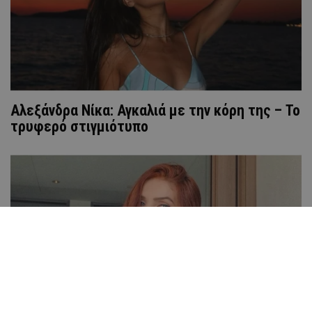
Αλεξάνδρα Νίκα: Αγκαλιά με την κόρη της – To
τρυφερό στιγμιότυπο