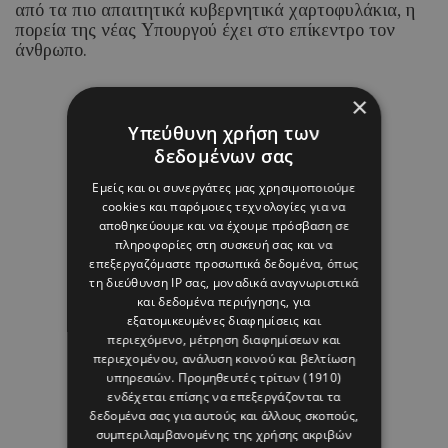
από τα πιο απαιτητικά κυβερνητικά χαρτοφυλάκια, η
πορεία της νέας Υπουργού έχει στο επίκεντρο τον
άνθρωπο.
×
05 ΑΥΓΟΥΣΤΟΥ 26 - 15:14
Υπεύθυνη χρήση των
Μαρία Καραμάνου
δεδομένων σας
Εμείς και οι συνεργάτες μας χρησιμοποιούμε
cookies και παρόμοιες τεχνολογίες για να
αποθηκεύουμε και να έχουμε πρόσβαση σε
πληροφορίες στη συσκευή σας και να
επεξεργαζόμαστε προσωπικά δεδομένα, όπως
τη διεύθυνση IP σας, μοναδικά αναγνωριστικά
και δεδομένα περιήγησης, για
εξατομικευμένες διαφημίσεις και
περιεχόμενο, μέτρηση διαφημίσεων και
περιεχομένου, ανάλυση κοινού και βελτίωση
υπηρεσιών.
Προμηθευτές τρίτων (1910)
ενδέχεται επίσης να επεξεργάζονται τα
δεδομένα σας για αυτούς και άλλους σκοπούς,
συμπεριλαμβανομένης της χρήσης ακριβών