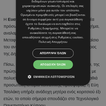
δεδομένων γεωεντοπισμού και
χαρακτηριστικών συσκευής. Οι επιλογές σας
ισχύουν μόνο για αυτόν τον ιστότοπο.
Ορισμένοι προμηθευτές μπορεί να βασίζονται
Η
Ευανθία – Εύη Τσολάκη
είναι ένα από τα νέα
σε έννομο συμφέρον αντί για συγκατάθεση·
έχετε το δικαίωμα να αντιταχθείτε στις
πρόσωπα που εισέρχονται στο κυβερνητικό σχήμα,
Ρυθμίσεις διαφήμισης
. Μπορείτε να
αναλαμβάνοντας την ηγεσία του Υπουργείου
ανακαλέσετε τη συγκατάθεσή σας
οποιαδήποτε στιγμή στις
Ρυθμίσεις cookies
.
Μεταφορών, Επικοινωνιών και Έργων στο πλαίσιο
Πολιτική Απορρήτου
του ανασχηματισμού που αποφάσισε ο Πρόεδρος
ΑΠΌΡΡΙΨΗ ΌΛΩΝ
της Δημοκρατίας,
Νίκος Χριστοδουλίδης
.
Πίσω, όμως, από το βιογραφικό της δικηγόρου, της
ΑΠΟΔΟΧΉ ΌΛΩΝ
πρώην δημοτικής συμβούλου και της γυναίκας με
ΕΜΦΆΝΙΣΗ ΛΕΠΤΟΜΕΡΕΙΏΝ
πολυετή πολιτική παρουσία, υπάρχει και μια βαθιά
προσωπική ιστορία κοινωνικής προσφοράς, η Εύη
Τσολάκη υπήρξε ανάδοχη μητέρα ενός κοριτσιού έξι
ετών, το οποίο σήμερα σπουδάζει στο Τεχνολογικό
Πανεπιστήμιο Κύπρου.