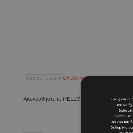
ΠΕΡΙΣΣΟΤΕΡΑ ΓΙΑ
MADONNA
Ακολουθήστε το HELLO σε
και
!
Εμείς και οι
και να έ
δεδομέν
εξατομικε
κοινού και 
δεδομένα σα
γεωεντο