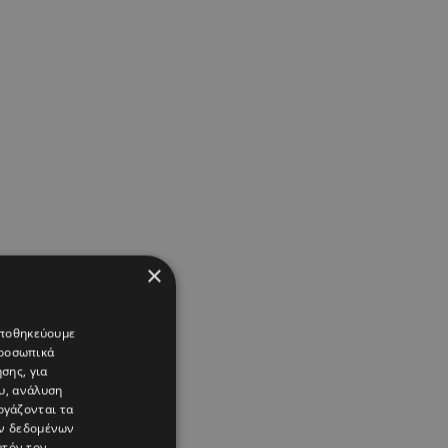
×
 αποθηκεύουμε
προσωπικά
σης, για
υ, ανάλυση
ργάζονται τα
ών δεδομένων
υτόν τον