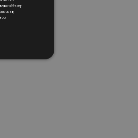
συγκατάθεση·
έσετε τη
του