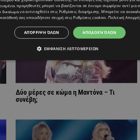
ρισμένοι προμηθευτές μπορεί να βασίζονται σε έννομο συμφέρον αντί για 
ο δικαίωμα να αντιταχθείτε στις
Ρυθμίσεις διαφήμισης
. Μπορείτε να ανακαλ
κατάθεσή σας οποιαδήποτε στιγμή στις
Ρυθμίσεις cookies
.
Πολιτική Απορρή
ΑΠΌΡΡΙΨΗ ΌΛΩΝ
ΑΠΟΔΟΧΉ ΌΛΩΝ
ΕΜΦΆΝΙΣΗ ΛΕΠΤΟΜΕΡΕΙΏΝ
Δύο μέρες σε κώμα η Μαντόνα – Τι
συνέβη;