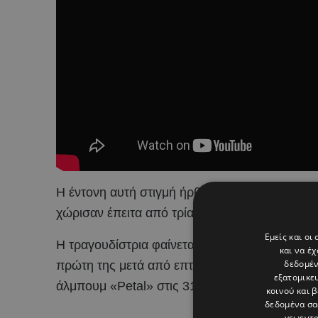
Η έντονη αυτή στιγμή ήρθε λίγες ημέρες μετά 
χώρισαν έπειτα από τρία χρόνια σχέσης.
Εμείς και οι
Η τραγουδίστρια φαίνεται πως έκτοτε έχει ρίξει
και να έ
δεδομέν
πρώτη της μετά από επτά χρόνια, ενώ παράλλη
εξατομικε
άλμπουμ «Petal» στις 31 Ιουλίου.
κοινού και 
δεδομένα σα
γεωεντο