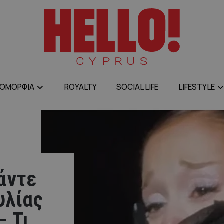
ΟΜΟΡΦΙΑ
ROYALTY
SOCIAL LIFE
LIFESTYLE
άντε
υλίας
– Τι