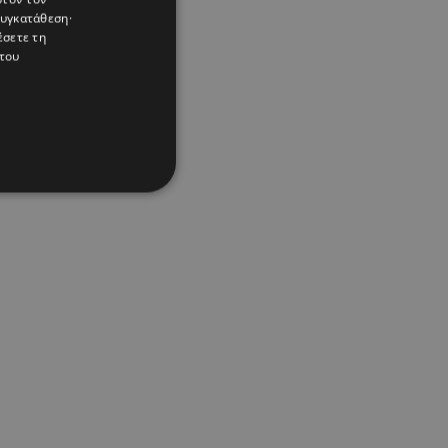
συγκατάθεση·
έσετε τη
του