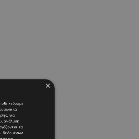
×
 αποθηκεύουμε
προσωπικά
σης, για
υ, ανάλυση
ργάζονται τα
ών δεδομένων
υτόν τον