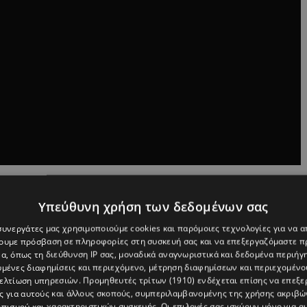
την αποκάλυψη ότι η Γκράντε και ο Ίθαν Σλέιτερ
Υπεύθυνη χρήση των δεδομένων σας
 συνεργάτες μας χρησιμοποιούμε cookies και παρόμοιες τεχνολογίες για να
 το βάρος της στην περιοδεία της, η οποία αποτελεί την
χουμε πρόσβαση σε πληροφορίες στη συσκευή σας και να επεξεργαζόμαστε 
α, όπως τη διεύθυνση IP σας, μοναδικά αναγνωριστικά και δεδομένα περιήγη
λα ετοιμάζεται για την κυκλοφορία του νέου της
υμένες διαφημίσεις και περιεχόμενο, μέτρηση διαφημίσεων και περιεχομένο
βελτίωση υπηρεσιών.
Προμηθευτές τρίτων (1910)
ενδέχεται επίσης να επεξε
ς για αυτούς και άλλους σκοπούς, συμπεριλαμβανομένης της χρήσης ακριβ
πισμού και χαρακτηριστικών συσκευής. Οι επιλογές σας ισχύουν μόνο για α