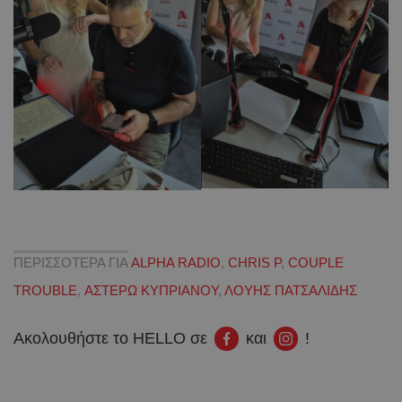
ΠΕΡΙΣΣΟΤΕΡΑ ΓΙΑ
ALPHA RADIO
,
CHRIS P
,
COUPLE
TROUBLE
,
ΑΣΤΕΡΩ ΚΥΠΡΙΑΝΟΥ
,
ΛΟΥΗΣ ΠΑΤΣΑΛΙΔΗΣ
Ακολουθήστε το HELLO σε
και
!