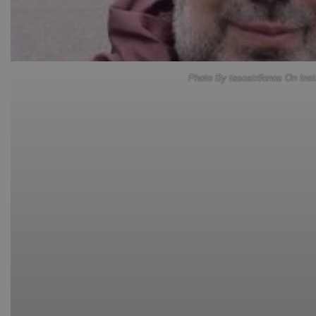
Photo By tasostrifonos On Ins