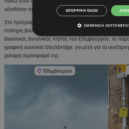
πάνω στον ηφαιστειακό βράχο της πόλης και αποτελεί
αξιοθέατα της χώρας.
ΑΠΌΡΡΙΨΗ ΌΛΩΝ
ΑΠΟ
Στο πρόγραμμα των διακοπών του βρέθηκαν επίσης το 
ΕΜΦΆΝΙΣΗ ΛΕΠΤΟΜΕΡΕ
επίσημη βασιλική κατοικία της βρετανικής μοναρχίας 
Βασιλικός Βοτανικός Κήπος του Εδιμβούργου, το παραμ
γραφική συνοικία Stockbridge, γνωστή για τα ανεξάρτητ
χαλαρή ατμόσφαιρά της.