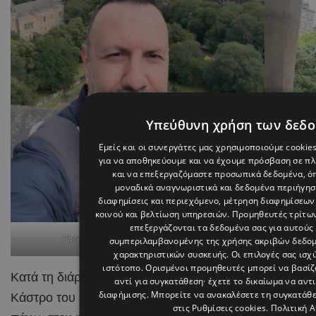
Υπεύθυνη χρήση των δεδ
Εμείς και οι συνεργάτες μας χρησιμοποιούμε cookie
για να αποθηκεύουμε και να έχουμε πρόσβαση σε π
και να επεξεργαζόμαστε προσωπικά δεδομένα, όπ
μοναδικά αναγνωριστικά και δεδομένα περιήγηση
διαφημίσεις και περιεχόμενο, μέτρηση διαφημίσεων
κοινού και βελτίωση υπηρεσιών.
Προμηθευτές τρίτων
επεξεργάζονται τα δεδομένα σας για αυτούς 
Photo By tasostrifonos On Instagram
συμπεριλαμβανομένης της χρήσης ακριβών δεδο
χαρακτηριστικών συσκευής. Οι επιλογές σας ισχ
ιστότοπο. Ορισμένοι προμηθευτές μπορεί να βασί
Κατά τη διάρκεια της παραμονής του, ο Τάσος Τρύφων
αντί για συγκατάθεση· έχετε το δικαίωμα να αντ
διαφήμισης
. Μπορείτε να ανακαλέσετε τη συγκατάθ
Κάστρο του Εδιμβούργου, το σημαντικότερο ίσως σύμ
στις
Ρυθμίσεις cookies
.
Πολιτική 